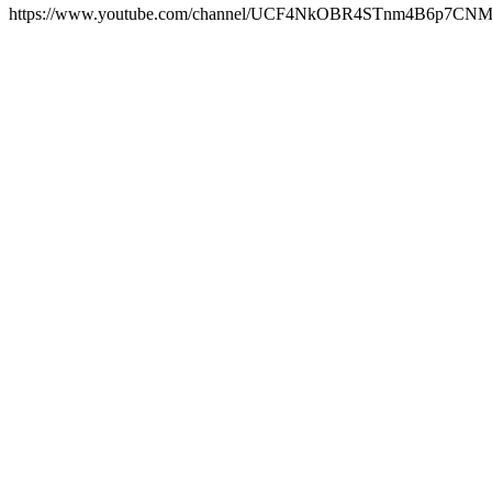
https://www.youtube.com/channel/UCF4NkOBR4STnm4B6p7C
Site web du podcast