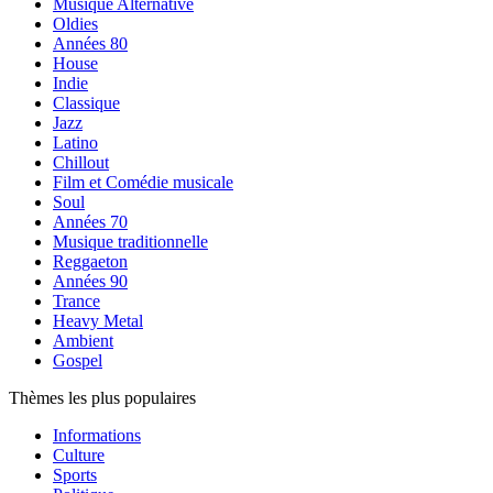
Musique Alternative
Oldies
Années 80
House
Indie
Classique
Jazz
Latino
Chillout
Film et Comédie musicale
Soul
Années 70
Musique traditionnelle
Reggaeton
Années 90
Trance
Heavy Metal
Ambient
Gospel
Thèmes les plus populaires
Informations
Culture
Sports