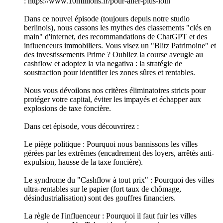
: https://www.10millions.fr/pour-aller-plus-loin
Dans ce nouvel épisode (toujours depuis notre studio
berlinois), nous cassons les mythes des classements "clés en
main" d'internet, des recommandations de ChatGPT et des
influenceurs immobiliers. Vous visez un "Blitz Patrimoine" et
des investissements Prime ? Oubliez la course aveugle au
cashflow et adoptez la via negativa : la stratégie de
soustraction pour identifier les zones sûres et rentables.
Nous vous dévoilons nos critères éliminatoires stricts pour
protéger votre capital, éviter les impayés et échapper aux
explosions de taxe foncière.
Dans cet épisode, vous découvrirez :
Le piège politique : Pourquoi nous bannissons les villes
gérées par les extrêmes (encadrement des loyers, arrêtés anti-
expulsion, hausse de la taxe foncière).
Le syndrome du "Cashflow à tout prix" : Pourquoi des villes
ultra-rentables sur le papier (fort taux de chômage,
désindustrialisation) sont des gouffres financiers.
La règle de l'influenceur : Pourquoi il faut fuir les villes