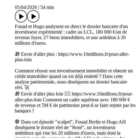
05/04/2026
|
54 min
Fouad et Hugo analysent en direct le dossier bancaire d'un
investisseur expérimenté : cadre au LCL, 180 000 €/an de
revenus foyer, 27 biens immobiliers, et une ambition à 20
millions d'euros.
🎁 Envie d'aller plus : https://www.10millions.fr/pour-aller-
plus-loin
Comment réussir son investissement immobilier et obtenir un
crédit immobilier quand on est déjà endetté ? Dans cette
analyse patrimoniale, nous disséquons un dossier bancaire
réel. 🚀
🎁 Envie d'aller plus loin 👉🏻 https://www.10millions.fr/pour-
aller-plus-loin Comment un cadre supérieur avec 180 000 €
de revenus et 5M € de patrimoine peut-il se faire rejeter par les
banques ?
🛑 Dans cet épisode "scalpel", Fouad Berlin et Hugo AH
dissèquent le dossier réel de "René", un investisseur
ambitieux qui vise les 20 millions d'euros, mais dont la