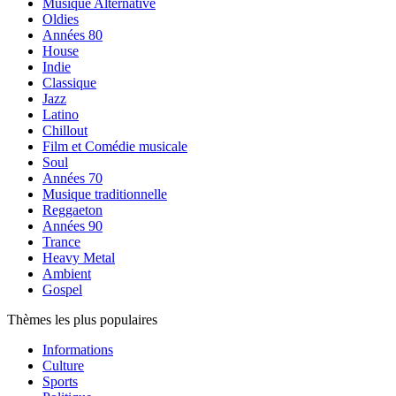
Musique Alternative
Oldies
Années 80
House
Indie
Classique
Jazz
Latino
Chillout
Film et Comédie musicale
Soul
Années 70
Musique traditionnelle
Reggaeton
Années 90
Trance
Heavy Metal
Ambient
Gospel
Thèmes les plus populaires
Informations
Culture
Sports