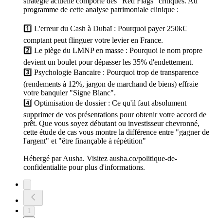
stratégie actuelle comporte des "Red Flags" critiques. Au
programme de cette analyse patrimoniale clinique :
1️⃣ L'erreur du Cash à Dubaï : Pourquoi payer 250k€
comptant peut flinguer votre levier en France.
2️⃣ Le piège du LMNP en masse : Pourquoi le nom propre
devient un boulet pour dépasser les 35% d'endettement.
3️⃣ Psychologie Bancaire : Pourquoi trop de transparence
(rendements à 12%, jargon de marchand de biens) effraie
votre banquier "Signe Blanc".
4️⃣ Optimisation de dossier : Ce qu'il faut absolument
supprimer de vos présentations pour obtenir votre accord de
prêt. Que vous soyez débutant ou investisseur chevronné,
cette étude de cas vous montre la différence entre "gagner de
l'argent" et "être finançable à répétition"
Hébergé par Ausha. Visitez ausha.co/politique-de-
confidentialite pour plus d'informations.
1