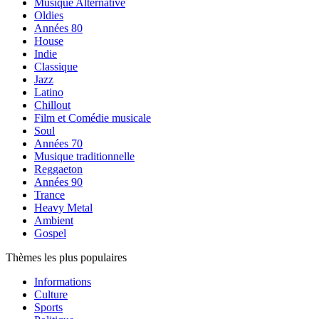
Musique Alternative
Oldies
Années 80
House
Indie
Classique
Jazz
Latino
Chillout
Film et Comédie musicale
Soul
Années 70
Musique traditionnelle
Reggaeton
Années 90
Trance
Heavy Metal
Ambient
Gospel
Thèmes les plus populaires
Informations
Culture
Sports