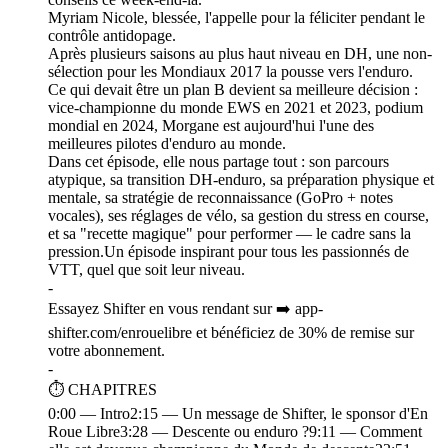
Myriam Nicole, blessée, l'appelle pour la féliciter pendant le
contrôle antidopage.
Après plusieurs saisons au plus haut niveau en DH, une non-
sélection pour les Mondiaux 2017 la pousse vers l'enduro.
Ce qui devait être un plan B devient sa meilleure décision :
vice-championne du monde EWS en 2021 et 2023, podium
mondial en 2024, Morgane est aujourd'hui l'une des
meilleures pilotes d'enduro au monde.
Dans cet épisode, elle nous partage tout : son parcours
atypique, sa transition DH-enduro, sa préparation physique et
mentale, sa stratégie de reconnaissance (GoPro + notes
vocales), ses réglages de vélo, sa gestion du stress en course,
et sa "recette magique" pour performer — le cadre sans la
pression.Un épisode inspirant pour tous les passionnés de
VTT, quel que soit leur niveau.
-
Essayez Shifter en vous rendant sur ➡️ app-
shifter.com/enrouelibre et bénéficiez de 30% de remise sur
votre abonnement.
-
⏱ CHAPITRES
0:00 — Intro2:15 — Un message de Shifter, le sponsor d'En
Roue Libre3:28 — Descente ou enduro ?9:11 — Comment