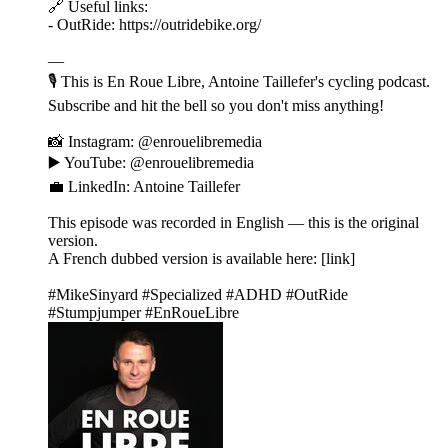
🔗 Useful links:
- OutRide: https://outridebike.org/
—
🎙️ This is En Roue Libre, Antoine Taillefer's cycling podcast.
Subscribe and hit the bell so you don't miss anything!
📸 Instagram: @enrouelibremedia
▶️ YouTube: @enrouelibremedia
💼 LinkedIn: Antoine Taillefer
This episode was recorded in English — this is the original
version.
A French dubbed version is available here: [link]
#MikeSinyard #Specialized #ADHD #OutRide
#Stumpjumper #EnRoueLibre