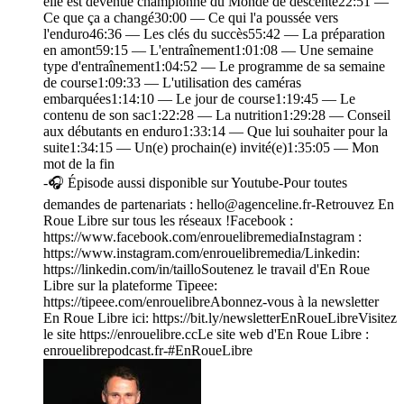
elle est devenue championne du Monde de descente22:51 —
Ce que ça a changé30:00 — Ce qui l'a poussée vers
l'enduro46:36 — Les clés du succès55:42 — La préparation
en amont59:15 — L'entraînement1:01:08 — Une semaine
type d'entraînement1:04:52 — Le programme de sa semaine
de course1:09:33 — L'utilisation des caméras
embarquées1:14:10 — Le jour de course1:19:45 — Le
contenu de son sac1:22:28 — La nutrition1:29:28 — Conseil
aux débutants en enduro1:33:14 — Que lui souhaiter pour la
suite1:34:15 — Un(e) prochain(e) invité(e)1:35:05 — Mon
mot de la fin
-🎧 Épisode aussi disponible sur Youtube-Pour toutes
demandes de partenariats : hello@agenceline.fr-Retrouvez En
Roue Libre sur tous les réseaux !Facebook :
https://www.facebook.com/enrouelibremediaInstagram :
https://www.instagram.com/enrouelibremedia/Linkedin:
https://linkedin.com/in/tailloSoutenez le travail d'En Roue
Libre sur la plateforme Tipeee:
https://tipeee.com/enrouelibreAbonnez-vous à la newsletter
En Roue Libre ici: https://bit.ly/newsletterEnRoueLibreVisitez
le site https://enrouelibre.ccLe site web d'En Roue Libre :
enrouelibrepodcast.fr-#EnRoueLibre