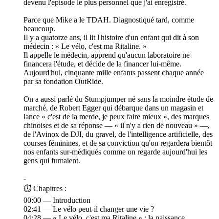
devenu l'épisode le plus personnel que j'ai enregistré.
Parce que Mike a le TDAH. Diagnostiqué tard, comme
beaucoup.
Il y a quatorze ans, il lit l'histoire d'un enfant qui dit à son
médecin : « Le vélo, c'est ma Ritaline. »
Il appelle le médecin, apprend qu'aucun laboratoire ne
financera l'étude, et décide de la financer lui-même.
Aujourd'hui, cinquante mille enfants passent chaque année
par sa fondation OutRide.
On a aussi parlé du Stumpjumper né sans la moindre étude de
marché, de Robert Egger qui débarque dans un magasin et
lance « c'est de la merde, je peux faire mieux », des marques
chinoises et de sa réponse — « il n'y a rien de nouveau » —,
de l'Avinox de DJI, du gravel, de l'intelligence artificielle, des
courses féminines, et de sa conviction qu'on regardera bientôt
nos enfants sur-médiqués comme on regarde aujourd'hui les
gens qui fumaient.
-
⏱️ Chapitres :
00:00 — Introduction
02:41 — Le vélo peut-il changer une vie ?
04:28 — « Le vélo, c'est ma Ritaline » : la naissance