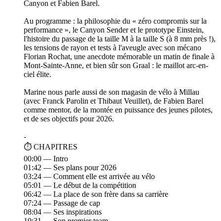
Canyon et Fabien Barel.
Au programme : la philosophie du « zéro compromis sur la
performance », le Canyon Sender et le prototype Einstein,
l'histoire du passage de la taille M à la taille S (à 8 mm près !),
les tensions de rayon et tests à l'aveugle avec son mécano
Florian Rochat, une anecdote mémorable un matin de finale à
Mont-Sainte-Anne, et bien sûr son Graal : le maillot arc-en-
ciel élite.
Marine nous parle aussi de son magasin de vélo à Millau
(avec Franck Parolin et Thibaut Veuillet), de Fabien Barel
comme mentor, de la montée en puissance des jeunes pilotes,
et de ses objectifs pour 2026.
-
⏱ CHAPITRES
00:00 — Intro
01:42 — Ses plans pour 2026
03:24 — Comment elle est arrivée au vélo
05:01 — Le début de la compétition
06:42 — La place de son frère dans sa carrière
07:24 — Passage de cap
08:04 — Ses inspirations
10:31 — Son premier team