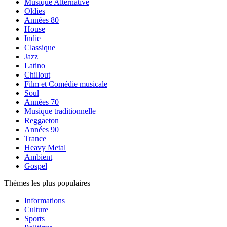
Musique Alternative
Oldies
Années 80
House
Indie
Classique
Jazz
Latino
Chillout
Film et Comédie musicale
Soul
Années 70
Musique traditionnelle
Reggaeton
Années 90
Trance
Heavy Metal
Ambient
Gospel
Thèmes les plus populaires
Informations
Culture
Sports