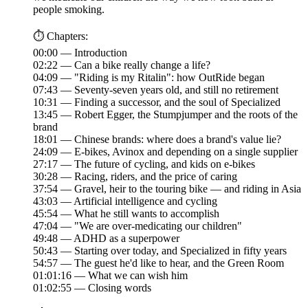
people smoking.
⏱️ Chapters:
00:00 — Introduction
02:22 — Can a bike really change a life?
04:09 — "Riding is my Ritalin": how OutRide began
07:43 — Seventy-seven years old, and still no retirement
10:31 — Finding a successor, and the soul of Specialized
13:45 — Robert Egger, the Stumpjumper and the roots of the
brand
18:01 — Chinese brands: where does a brand's value lie?
24:09 — E-bikes, Avinox and depending on a single supplier
27:17 — The future of cycling, and kids on e-bikes
30:28 — Racing, riders, and the price of caring
37:54 — Gravel, heir to the touring bike — and riding in Asia
43:03 — Artificial intelligence and cycling
45:54 — What he still wants to accomplish
47:04 — "We are over-medicating our children"
49:48 — ADHD as a superpower
50:43 — Starting over today, and Specialized in fifty years
54:57 — The guest he'd like to hear, and the Green Room
01:01:16 — What we can wish him
01:02:55 — Closing words