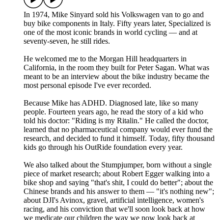
In 1974, Mike Sinyard sold his Volkswagen van to go and
buy bike components in Italy. Fifty years later, Specialized is
one of the most iconic brands in world cycling — and at
seventy-seven, he still rides.
He welcomed me to the Morgan Hill headquarters in
California, in the room they built for Peter Sagan. What was
meant to be an interview about the bike industry became the
most personal episode I've ever recorded.
Because Mike has ADHD. Diagnosed late, like so many
people. Fourteen years ago, he read the story of a kid who
told his doctor: "Riding is my Ritalin." He called the doctor,
learned that no pharmaceutical company would ever fund the
research, and decided to fund it himself. Today, fifty thousand
kids go through his OutRide foundation every year.
We also talked about the Stumpjumper, born without a single
piece of market research; about Robert Egger walking into a
bike shop and saying "that's shit, I could do better"; about the
Chinese brands and his answer to them — "it's nothing new";
about DJI's Avinox, gravel, artificial intelligence, women's
racing, and his conviction that we'll soon look back at how
we medicate our children the way we now look back at