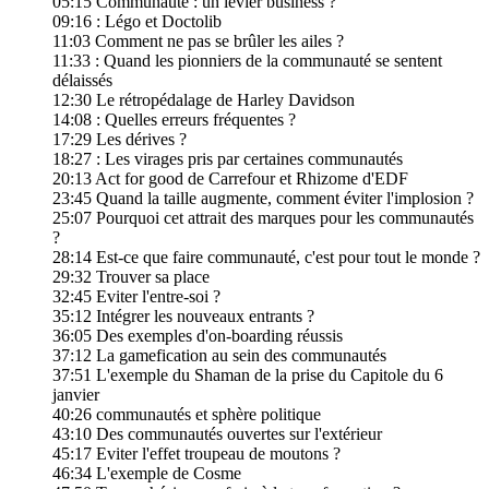
05:15 Communauté : un levier business ?
09:16 : Légo et Doctolib
11:03 Comment ne pas se brûler les ailes ?
11:33 : Quand les pionniers de la communauté se sentent
délaissés
12:30 Le rétropédalage de Harley Davidson
14:08 : Quelles erreurs fréquentes ?
17:29 Les dérives ?
18:27 : Les virages pris par certaines communautés
20:13 Act for good de Carrefour et Rhizome d'EDF
23:45 Quand la taille augmente, comment éviter l'implosion ?
25:07 Pourquoi cet attrait des marques pour les communautés
?
28:14 Est-ce que faire communauté, c'est pour tout le monde ?
29:32 Trouver sa place
32:45 Eviter l'entre-soi ?
35:12 Intégrer les nouveaux entrants ?
36:05 Des exemples d'on-boarding réussis
37:12 La gamefication au sein des communautés
37:51 L'exemple du Shaman de la prise du Capitole du 6
janvier
40:26 communautés et sphère politique
43:10 Des communautés ouvertes sur l'extérieur
45:17 Eviter l'effet troupeau de moutons ?
46:34 L'exemple de Cosme