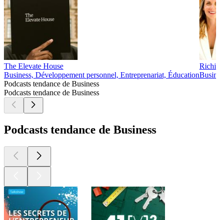
The Elevate House
Richis
Business, Développement personnel, Entreprenariat, Éducation
Busine
Podcasts tendance de Business
Podcasts tendance de Business
Podcasts tendance de Business