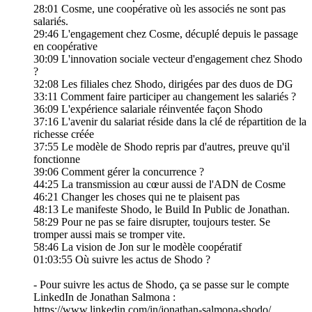
28:01 Cosme, une coopérative où les associés ne sont pas
salariés.
29:46 L'engagement chez Cosme, décuplé depuis le passage
en coopérative
30:09 L'innovation sociale vecteur d'engagement chez Shodo
?
32:08 Les filiales chez Shodo, dirigées par des duos de DG
33:11 Comment faire participer au changement les salariés ?
36:09 L'expérience salariale réinventée façon Shodo
37:16 L'avenir du salariat réside dans la clé de répartition de la
richesse créée
37:55 Le modèle de Shodo repris par d'autres, preuve qu'il
fonctionne
39:06 Comment gérer la concurrence ?
44:25 La transmission au cœur aussi de l'ADN de Cosme
46:21 Changer les choses qui ne te plaisent pas
48:13 Le manifeste Shodo, le Build In Public de Jonathan.
58:29 Pour ne pas se faire disrupter, toujours tester. Se
tromper aussi mais se tromper vite.
58:46 La vision de Jon sur le modèle coopératif
01:03:55 Où suivre les actus de Shodo ?
- Pour suivre les actus de Shodo, ça se passe sur le compte
LinkedIn de Jonathan Salmona :
https://www.linkedin.com/in/jonathan-salmona-shodo/