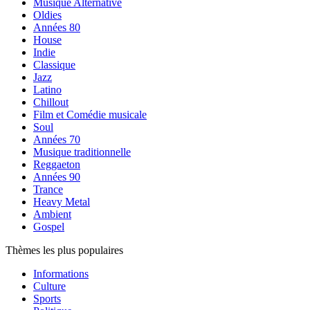
Musique Alternative
Oldies
Années 80
House
Indie
Classique
Jazz
Latino
Chillout
Film et Comédie musicale
Soul
Années 70
Musique traditionnelle
Reggaeton
Années 90
Trance
Heavy Metal
Ambient
Gospel
Thèmes les plus populaires
Informations
Culture
Sports