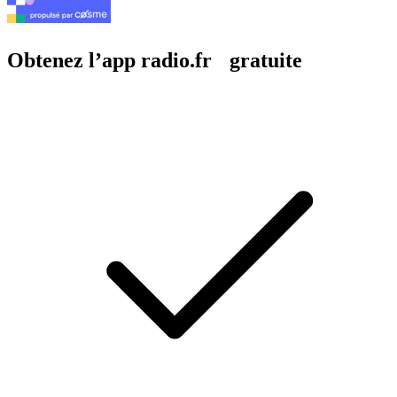
Obtenez l’app radio.fr gratuite