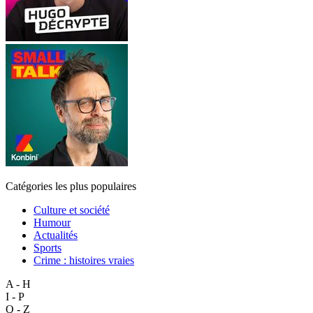
Catégories les plus populaires
Culture et société
Humour
Actualités
Sports
Crime : histoires vraies
A - H
I - P
Q - Z