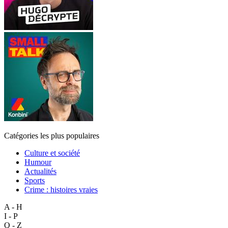
Catégories les plus populaires
Culture et société
Humour
Actualités
Sports
Crime : histoires vraies
A - H
I - P
Q - Z