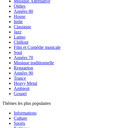
Musique Alternative
Oldies
Années 80
House
Indie
Classique
Jazz
Latino
Chillout
Film et Comédie musicale
Soul
Années 70
Musique traditionnelle
Reggaeton
Années 90
Trance
Heavy Metal
Ambient
Gospel
Thèmes les plus populaires
Informations
Culture
Sports