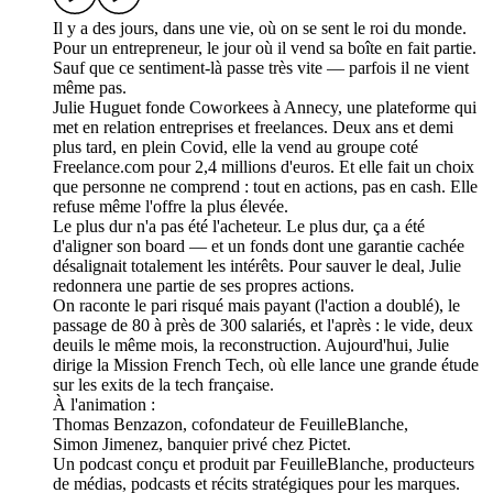
Il y a des jours, dans une vie, où on se sent le roi du monde.
Pour un entrepreneur, le jour où il vend sa boîte en fait partie.
Sauf que ce sentiment-là passe très vite — parfois il ne vient
même pas.
Julie Huguet fonde Coworkees à Annecy, une plateforme qui
met en relation entreprises et freelances. Deux ans et demi
plus tard, en plein Covid, elle la vend au groupe coté
Freelance.com pour 2,4 millions d'euros. Et elle fait un choix
que personne ne comprend : tout en actions, pas en cash. Elle
refuse même l'offre la plus élevée.
Le plus dur n'a pas été l'acheteur. Le plus dur, ça a été
d'aligner son board — et un fonds dont une garantie cachée
désalignait totalement les intérêts. Pour sauver le deal, Julie
redonnera une partie de ses propres actions.
On raconte le pari risqué mais payant (l'action a doublé), le
passage de 80 à près de 300 salariés, et l'après : le vide, deux
deuils le même mois, la reconstruction. Aujourd'hui, Julie
dirige la Mission French Tech, où elle lance une grande étude
sur les exits de la tech française.
À l'animation :
Thomas Benzazon, cofondateur de FeuilleBlanche,
Simon Jimenez, banquier privé chez Pictet.
Un podcast conçu et produit par FeuilleBlanche, producteurs
de médias, podcasts et récits stratégiques pour les marques.