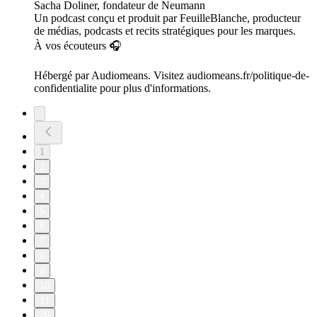
Sacha Doliner, fondateur de Neumann
Un podcast conçu et produit par FeuilleBlanche, producteur
de médias, podcasts et recits stratégiques pour les marques.
À vos écouteurs 🎧
Hébergé par Audiomeans. Visitez audiomeans.fr/politique-de-
confidentialite pour plus d'informations.
1
2
3
4
5
6
7
8
9
10
11
20