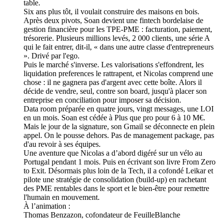
table.
Six ans plus tôt, il voulait construire des maisons en bois.
Après deux pivots, Soan devient une fintech bordelaise de
gestion financière pour les TPE-PME : facturation, paiement,
trésorerie. Plusieurs millions levés, 2 000 clients, une série A
qui le fait entrer, dit-il, « dans une autre classe d'entrepreneurs
». Drivé par l'ego.
Puis le marché s'inverse. Les valorisations s'effondrent, les
liquidation preferences le rattrapent, et Nicolas comprend une
chose : il ne gagnera pas d'argent avec cette boîte. Alors il
décide de vendre, seul, contre son board, jusqu'à placer son
entreprise en conciliation pour imposer sa décision.
Data room préparée en quatre jours, vingt messages, une LOI
en un mois. Soan est cédée à Plus que pro pour 6 à 10 M€.
Mais le jour de la signature, son Gmail se déconnecte en plein
appel. On le pousse dehors. Pas de management package, pas
d'au revoir à ses équipes.
Une aventure que Nicolas a d’abord digéré sur un vélo au
Portugal pendant 1 mois. Puis en écrivant son livre From Zero
to Exit. Désormais plus loin de la Tech, il a cofondé Leikar et
pilote une stratégie de consolidation (build-up) en rachetant
des PME rentables dans le sport et le bien-être pour remettre
l'humain en mouvement.
À l’animation :
Thomas Benzazon, cofondateur de FeuilleBlanche