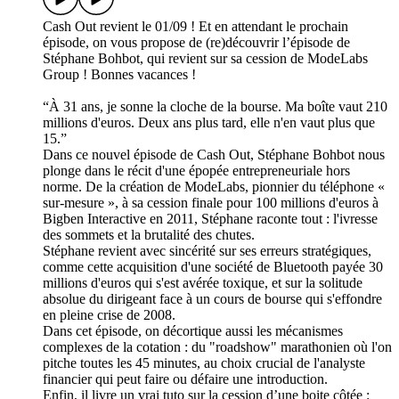
Cash Out revient le 01/09 ! Et en attendant le prochain
épisode, on vous propose de (re)découvrir l’épisode de
Stéphane Bohbot, qui revient sur sa cession de ModeLabs
Group ! Bonnes vacances !
“À 31 ans, je sonne la cloche de la bourse. Ma boîte vaut 210
millions d'euros. Deux ans plus tard, elle n'en vaut plus que
15.”
Dans ce nouvel épisode de Cash Out, Stéphane Bohbot nous
plonge dans le récit d'une épopée entrepreneuriale hors
norme. De la création de ModeLabs, pionnier du téléphone «
sur-mesure », à sa cession finale pour 100 millions d'euros à
Bigben Interactive en 2011, Stéphane raconte tout : l'ivresse
des sommets et la brutalité des chutes.
Stéphane revient avec sincérité sur ses erreurs stratégiques,
comme cette acquisition d'une société de Bluetooth payée 30
millions d'euros qui s'est avérée toxique, et sur la solitude
absolue du dirigeant face à un cours de bourse qui s'effondre
en pleine crise de 2008.
Dans cet épisode, on décortique aussi les mécanismes
complexes de la cotation : du "roadshow" marathonien où l'on
pitche toutes les 45 minutes, au choix crucial de l'analyste
financier qui peut faire ou défaire une introduction.
Enfin, il livre un vrai tuto sur la cession d’une boite côtée :