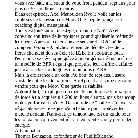
vous avez bâtie à la sueur de votre front pendant sept ans pour
plus de 30... millions... d'euros.
Dans cet épisode, Axel Manoukian lève le voile sur les
coulisses de la cession de Mouv'One, pépite française du
coaching digital managérial.
Tout s'est joué sur un télésiège, un jour de Noël. Axel
convainc son frère de le rejoindre pour digitaliser le métier de
leur père. Après un échec dans le secteur du B2C où le
compteur Google Analytics refusait de décoller, les deux
frères changent de stratégie : le B2B. En bootstrap total,
l'entreprise se développe grâce à une ingéniosité financière et
un modèle de BFR négatif qui propulse leur chiffre d'affaires
jusqu'à toucher du doigt les dix millions d'ARR.
Mais la croissance a un coût. Au bout de sept ans, l'usure
s'installe entre les deux frères. Axel prend alors une décision :
vendre pour que Moov’One garde sa stabilité.
Aujourd’hui, il explique comment ils ont imposé leur rapport
de force à un acquéreur à 200 millions d'euros, mais beaucoup
moins performant qu'eux. De son rôle de "bad cop" dans les
négociations secrètes jusqu'à la bataille pour protéger leur
marché pendant l'earn-out, ce témoignage est un guide pour
les fondateurs qui veulent réussir leur vente sans y perdre leur
énergie.
À l’animation :
Thomas Benzazon, cofondateur de FeuilleBlanche