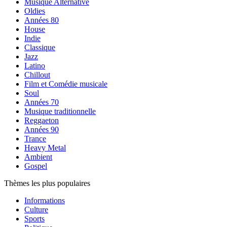
Musique Alternative
Oldies
Années 80
House
Indie
Classique
Jazz
Latino
Chillout
Film et Comédie musicale
Soul
Années 70
Musique traditionnelle
Reggaeton
Années 90
Trance
Heavy Metal
Ambient
Gospel
Thèmes les plus populaires
Informations
Culture
Sports