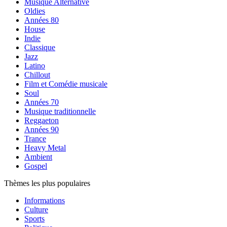
Musique Alternative
Oldies
Années 80
House
Indie
Classique
Jazz
Latino
Chillout
Film et Comédie musicale
Soul
Années 70
Musique traditionnelle
Reggaeton
Années 90
Trance
Heavy Metal
Ambient
Gospel
Thèmes les plus populaires
Informations
Culture
Sports