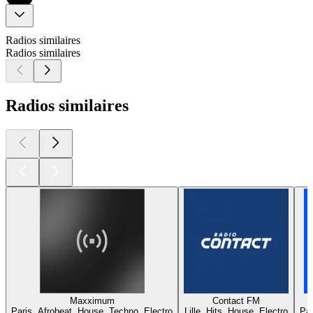
Radios similaires
Radios similaires
Radios similaires
Maxximum
Contact FM
Paris, Afrobeat, House, Techno, Electro
Lille, Hits, House, Electro
Par