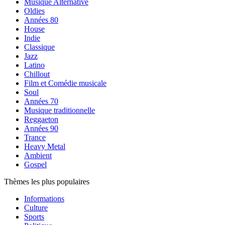
Musique Alternative
Oldies
Années 80
House
Indie
Classique
Jazz
Latino
Chillout
Film et Comédie musicale
Soul
Années 70
Musique traditionnelle
Reggaeton
Années 90
Trance
Heavy Metal
Ambient
Gospel
Thèmes les plus populaires
Informations
Culture
Sports