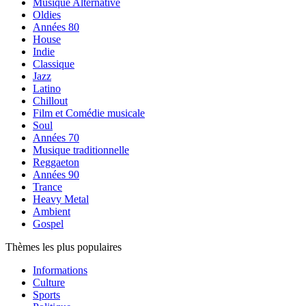
Musique Alternative
Oldies
Années 80
House
Indie
Classique
Jazz
Latino
Chillout
Film et Comédie musicale
Soul
Années 70
Musique traditionnelle
Reggaeton
Années 90
Trance
Heavy Metal
Ambient
Gospel
Thèmes les plus populaires
Informations
Culture
Sports