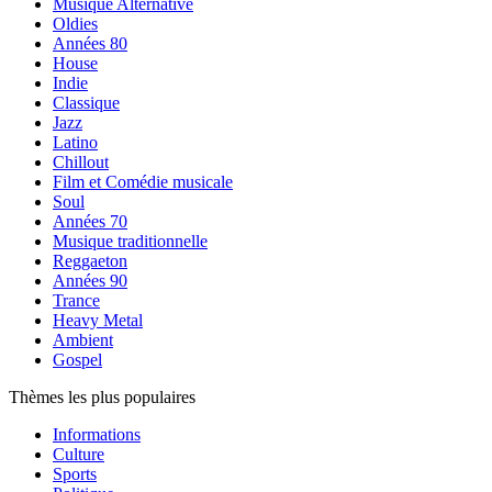
Musique Alternative
Oldies
Années 80
House
Indie
Classique
Jazz
Latino
Chillout
Film et Comédie musicale
Soul
Années 70
Musique traditionnelle
Reggaeton
Années 90
Trance
Heavy Metal
Ambient
Gospel
Thèmes les plus populaires
Informations
Culture
Sports