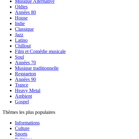
Musique Alternative
Oldies
Années 80
House
Indie
Classique
Jazz
Latino
Chillout
Film et Comédie musicale
Soul
Années 70
Musique traditionnelle
Reggaeton
Années 90
Trance
Heavy Metal
Ambient
Gospel
Thèmes les plus populaires
Informations
Culture
Sports