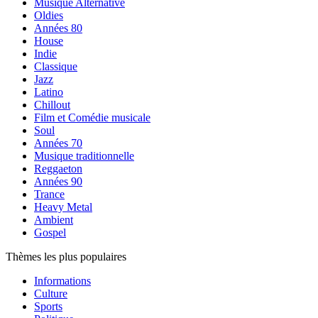
Musique Alternative
Oldies
Années 80
House
Indie
Classique
Jazz
Latino
Chillout
Film et Comédie musicale
Soul
Années 70
Musique traditionnelle
Reggaeton
Années 90
Trance
Heavy Metal
Ambient
Gospel
Thèmes les plus populaires
Informations
Culture
Sports