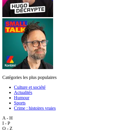
Catégories les plus populaires
Culture et société
Actualités
Humour
Sports
Crime : histoires vraies
A - H
I - P
Q - Z