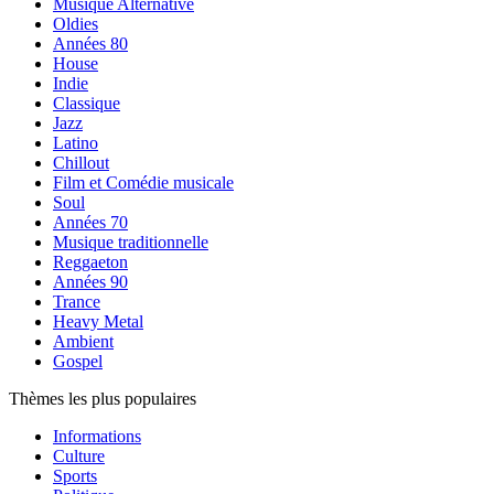
Musique Alternative
Oldies
Années 80
House
Indie
Classique
Jazz
Latino
Chillout
Film et Comédie musicale
Soul
Années 70
Musique traditionnelle
Reggaeton
Années 90
Trance
Heavy Metal
Ambient
Gospel
Thèmes les plus populaires
Informations
Culture
Sports