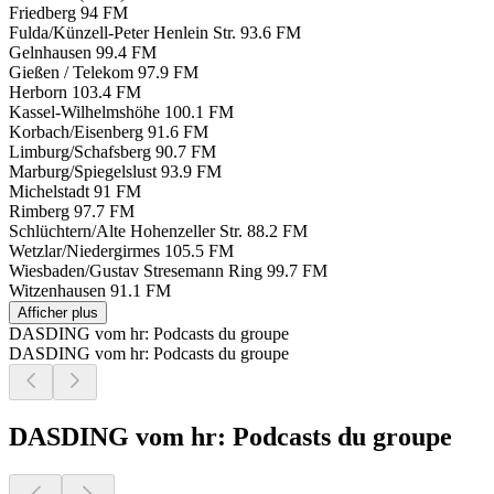
Friedberg
94 FM
Fulda/Künzell-Peter Henlein Str.
93.6 FM
Gelnhausen
99.4 FM
Gießen / Telekom
97.9 FM
Herborn
103.4 FM
Kassel-Wilhelmshöhe
100.1 FM
Korbach/Eisenberg
91.6 FM
Limburg/Schafsberg
90.7 FM
Marburg/Spiegelslust
93.9 FM
Michelstadt
91 FM
Rimberg
97.7 FM
Schlüchtern/Alte Hohenzeller Str.
88.2 FM
Wetzlar/Niedergirmes
105.5 FM
Wiesbaden/Gustav Stresemann Ring
99.7 FM
Witzenhausen
91.1 FM
Afficher plus
DASDING vom hr: Podcasts du groupe
DASDING vom hr: Podcasts du groupe
DASDING vom hr: Podcasts du groupe