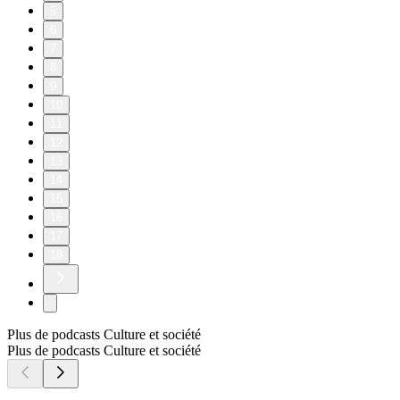
5
6
7
8
9
10
11
12
13
14
15
16
17
18
Plus de podcasts Culture et société
Plus de podcasts Culture et société