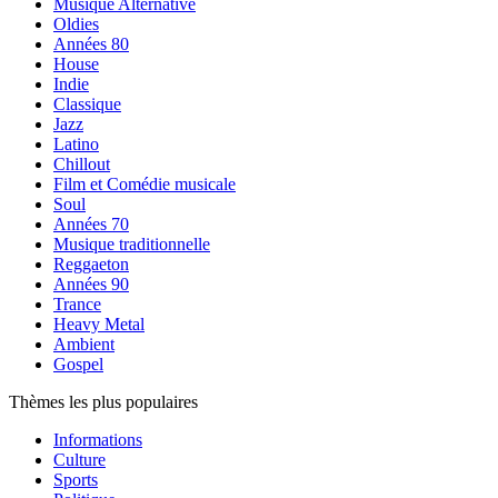
Musique Alternative
Oldies
Années 80
House
Indie
Classique
Jazz
Latino
Chillout
Film et Comédie musicale
Soul
Années 70
Musique traditionnelle
Reggaeton
Années 90
Trance
Heavy Metal
Ambient
Gospel
Thèmes les plus populaires
Informations
Culture
Sports