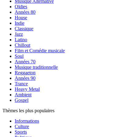
Musique Alternative
Oldies
Années 80
House
Indie
Classique
Jazz
Latino
Chillout
Film et Comédie musicale
Soul
Années 70
Musique traditionnelle
Reggaeton
Années 90
Trance
Heavy Metal
Ambient
Gospel
Thèmes les plus populaires
Informations
Culture
Sports