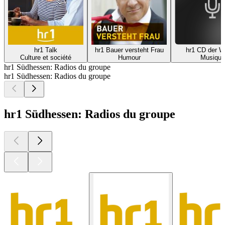
hr1 Talk
hr1 Bauer versteht Frau
hr1 CD der 
Culture et société
Humour
Musique
hr1 Südhessen: Radios du groupe
hr1 Südhessen: Radios du groupe
hr1 Südhessen: Radios du groupe