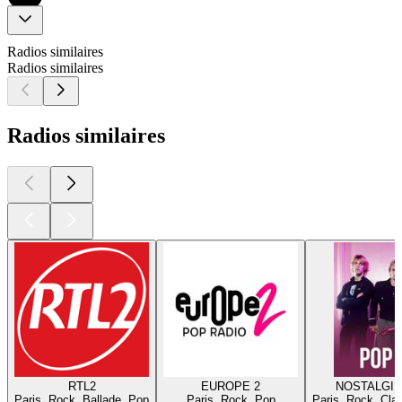
Radios similaires
Radios similaires
Radios similaires
RTL2
EUROPE 2
NOSTALGIE
Paris, Rock, Ballade, Pop
Paris, Rock, Pop
Paris, Rock, Cla