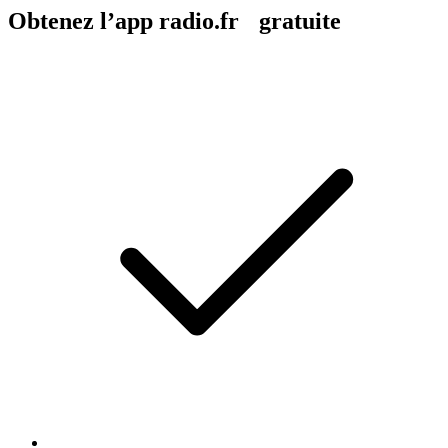
Obtenez l’app radio.fr gratuite