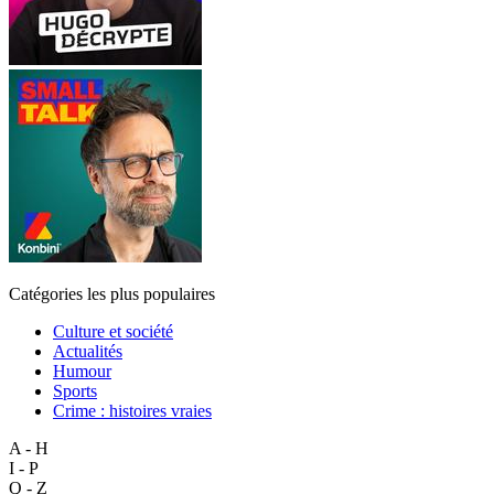
Catégories les plus populaires
Culture et société
Actualités
Humour
Sports
Crime : histoires vraies
A - H
I - P
Q - Z