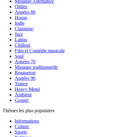
Musique Alternative
Oldies
Années 80
House
Indie
Classique
Jazz
Latino
Chillout
Film et Comédie musicale
Soul
Années 70
Musique traditionnelle
Reggaeton
Années 90
Trance
Heavy Metal
Ambient
Gospel
Thèmes les plus populaires
Informations
Culture
Sports