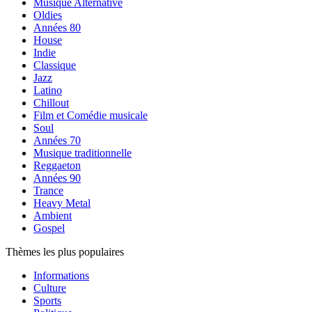
Musique Alternative
Oldies
Années 80
House
Indie
Classique
Jazz
Latino
Chillout
Film et Comédie musicale
Soul
Années 70
Musique traditionnelle
Reggaeton
Années 90
Trance
Heavy Metal
Ambient
Gospel
Thèmes les plus populaires
Informations
Culture
Sports