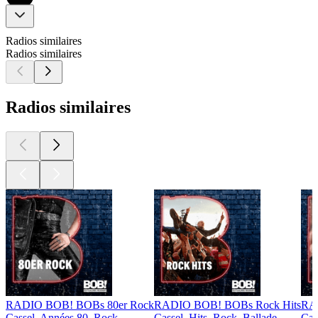
Radios similaires
Radios similaires
Radios similaires
RADIO BOB! BOBs 80er Rock
RADIO BOB! BOBs Rock Hits
RAD
Cassel, Années 80, Rock
Cassel, Hits, Rock, Ballade
Cas