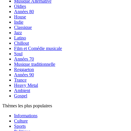
Musique Alternative
Oldies
Années 80
House
Indie
Classique
Jazz
Latino
Chillout
Film et Comédie musicale
Soul
Années 70
Musique traditionnelle
Reggaeton
Années 90
Trance
Heavy Metal
Ambient
Gospel
Thèmes les plus populaires
Informations
Culture
Sports