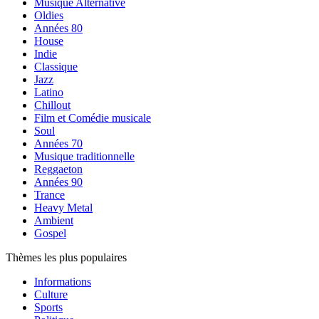
Musique Alternative
Oldies
Années 80
House
Indie
Classique
Jazz
Latino
Chillout
Film et Comédie musicale
Soul
Années 70
Musique traditionnelle
Reggaeton
Années 90
Trance
Heavy Metal
Ambient
Gospel
Thèmes les plus populaires
Informations
Culture
Sports