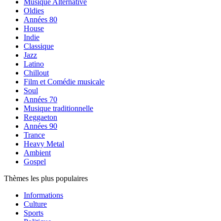
Musique Alternative
Oldies
Années 80
House
Indie
Classique
Jazz
Latino
Chillout
Film et Comédie musicale
Soul
Années 70
Musique traditionnelle
Reggaeton
Années 90
Trance
Heavy Metal
Ambient
Gospel
Thèmes les plus populaires
Informations
Culture
Sports