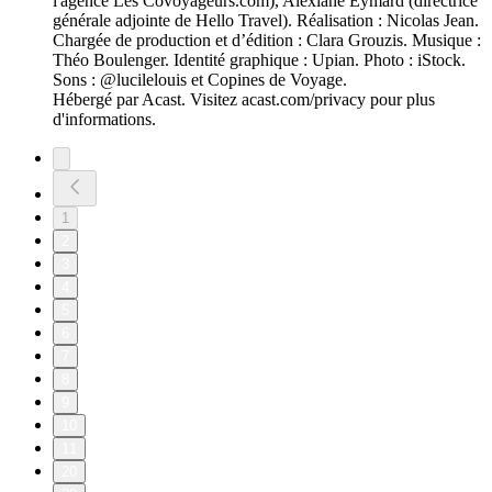
l'agence Les Covoyageurs.com), Alexiane Eymard (directrice
générale adjointe de Hello Travel). Réalisation : Nicolas Jean.
Chargée de production et d’édition : Clara Grouzis. Musique :
Théo Boulenger. Identité graphique : Upian. Photo : iStock.
Sons : @lucilelouis et Copines de Voyage.
Hébergé par Acast. Visitez acast.com/privacy pour plus
d'informations.
1
2
3
4
5
6
7
8
9
10
11
20