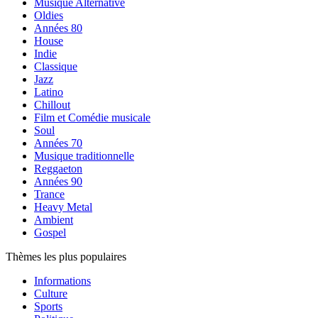
Musique Alternative
Oldies
Années 80
House
Indie
Classique
Jazz
Latino
Chillout
Film et Comédie musicale
Soul
Années 70
Musique traditionnelle
Reggaeton
Années 90
Trance
Heavy Metal
Ambient
Gospel
Thèmes les plus populaires
Informations
Culture
Sports