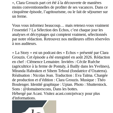
», Clara Grouzis part cet été à la découverte de manières
moins conventionnelles de profiter de ses vacances. Dans ce
cinquième épisode, l’agritourisme, ou le fait de séjourner sur
un ferme.
Vous vous informez beaucoup… mais retenez-vous vraiment
l’essentiel ? La Sélection des Echos, c’est chaque jour les
analyses et décryptages qui comptent vraiment, sélectionnés
par notre rédaction. Retrouvez nos meilleures offres réservées
à nos auditeurs.
« La Story » est un podcast des « Echos » présenté par Clara
Grouzis. Cet épisode a été enregistré en août 2026. Rédaction
en chef : Clémence Lemaistre. Invitées : Cécile Ruèche
(agricultrice à la ferme de Pontaly, à Bailly dans les Yvelines),
Miranda Habraken et Sihem Teboul (fondatrice d’Ozaterra).
Réalisation : Nicolas Jean. Traduction : Eva Talma. Chargée
de production et d’édition : Clara Grouzis. Musique : Théo
Boulenger. Identité graphique : Upian. Photo : Shutterstock.
Sons : @domaineescons, Dans les bottes.
Hébergé par Acast. Visitez acast.com/privacy pour plus
d'informations.