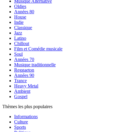
Musique Alternative
Oldies
Années 80
House
Indie
Classique
Jazz
Latino
Chillout
Film et Comédie musicale
Soul
Années 70
Musique traditionnelle
Reggaeton
Années 90
Trance
Heavy Metal
Ambient
Gospel
Thèmes les plus populaires
Informations
Culture
Sports