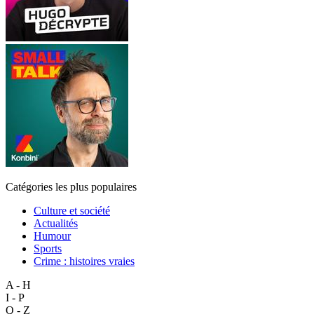
Catégories les plus populaires
Culture et société
Actualités
Humour
Sports
Crime : histoires vraies
A - H
I - P
Q - Z