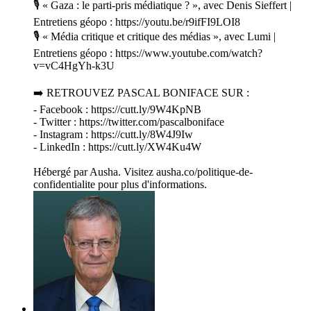
🎙️ « Gaza : le parti-pris médiatique ? », avec Denis Sieffert |
Entretiens géopo : https://youtu.be/r9ifFI9LOI8
🎙️ « Média critique et critique des médias », avec Lumi |
Entretiens géopo : https://www.youtube.com/watch?
v=vC4HgYh-k3U
➡️ RETROUVEZ PASCAL BONIFACE SUR :
- Facebook : https://cutt.ly/9W4KpNB
- Twitter : https://twitter.com/pascalboniface
- Instagram : https://cutt.ly/8W4J9Iw
- LinkedIn : https://cutt.ly/XW4Ku4W
Hébergé par Ausha. Visitez ausha.co/politique-de-
confidentialite pour plus d'informations.