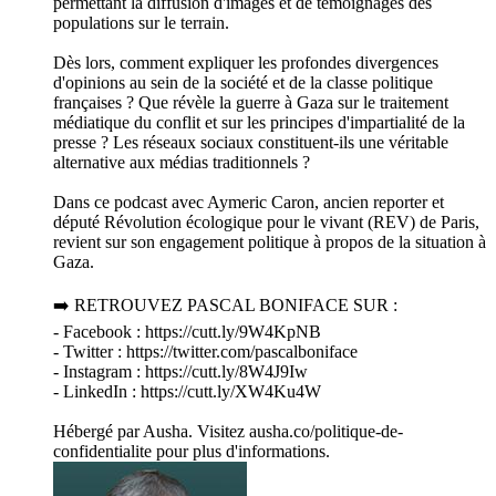
permettant la diffusion d'images et de témoignages des
populations sur le terrain.
Dès lors, comment expliquer les profondes divergences
d'opinions au sein de la société et de la classe politique
françaises ? Que révèle la guerre à Gaza sur le traitement
médiatique du conflit et sur les principes d'impartialité de la
presse ? Les réseaux sociaux constituent-ils une véritable
alternative aux médias traditionnels ?
Dans ce podcast avec Aymeric Caron, ancien reporter et
député Révolution écologique pour le vivant (REV) de Paris,
revient sur son engagement politique à propos de la situation à
Gaza.
➡️ RETROUVEZ PASCAL BONIFACE SUR :
- Facebook : https://cutt.ly/9W4KpNB
- Twitter : https://twitter.com/pascalboniface
- Instagram : https://cutt.ly/8W4J9Iw
- LinkedIn : https://cutt.ly/XW4Ku4W
Hébergé par Ausha. Visitez ausha.co/politique-de-
confidentialite pour plus d'informations.