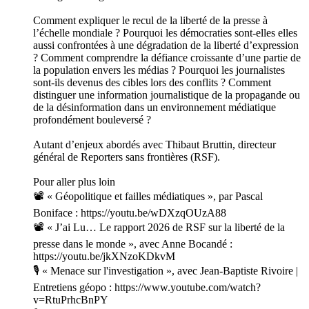
Comment expliquer le recul de la liberté de la presse à
l’échelle mondiale ? Pourquoi les démocraties sont-elles elles
aussi confrontées à une dégradation de la liberté d’expression
? Comment comprendre la défiance croissante d’une partie de
la population envers les médias ? Pourquoi les journalistes
sont-ils devenus des cibles lors des conflits ? Comment
distinguer une information journalistique de la propagande ou
de la désinformation dans un environnement médiatique
profondément bouleversé ?
Autant d’enjeux abordés avec Thibaut Bruttin, directeur
général de Reporters sans frontières (RSF).
Pour aller plus loin
📽️ « Géopolitique et failles médiatiques », par Pascal
Boniface : https://youtu.be/wDXzqOUzA88
📽️ « J’ai Lu… Le rapport 2026 de RSF sur la liberté de la
presse dans le monde », avec Anne Bocandé :
https://youtu.be/jkXNzoKDkvM
🎙️ « Menace sur l'investigation », avec Jean-Baptiste Rivoire |
Entretiens géopo : https://www.youtube.com/watch?
v=RtuPrhcBnPY