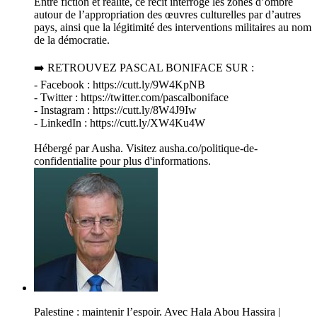
Entre fiction et réalité, ce récit interroge les zones d’ombre
autour de l’appropriation des œuvres culturelles par d’autres
pays, ainsi que la légitimité des interventions militaires au nom
de la démocratie.
➡️ RETROUVEZ PASCAL BONIFACE SUR :
- Facebook : https://cutt.ly/9W4KpNB
- Twitter : https://twitter.com/pascalboniface
- Instagram : https://cutt.ly/8W4J9Iw
- LinkedIn : https://cutt.ly/XW4Ku4W
Hébergé par Ausha. Visitez ausha.co/politique-de-
confidentialite pour plus d'informations.
Palestine : maintenir l’espoir. Avec Hala Abou Hassira |