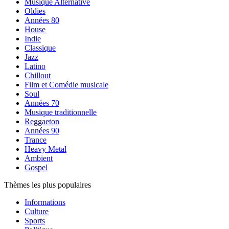
Musique Alternative
Oldies
Années 80
House
Indie
Classique
Jazz
Latino
Chillout
Film et Comédie musicale
Soul
Années 70
Musique traditionnelle
Reggaeton
Années 90
Trance
Heavy Metal
Ambient
Gospel
Thèmes les plus populaires
Informations
Culture
Sports