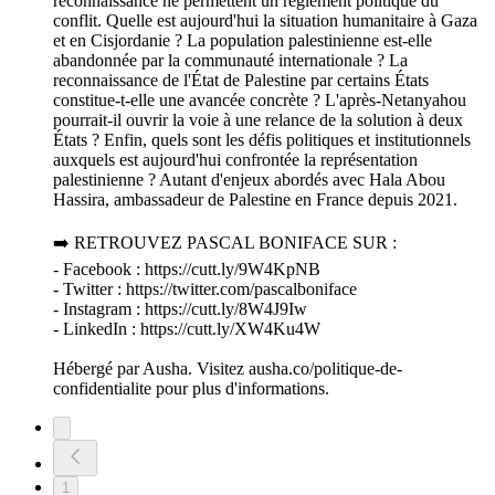
reconnaissance ne permettent un règlement politique du
conflit. Quelle est aujourd'hui la situation humanitaire à Gaza
et en Cisjordanie ? La population palestinienne est-elle
abandonnée par la communauté internationale ? La
reconnaissance de l'État de Palestine par certains États
constitue-t-elle une avancée concrète ? L'après-Netanyahou
pourrait-il ouvrir la voie à une relance de la solution à deux
États ? Enfin, quels sont les défis politiques et institutionnels
auxquels est aujourd'hui confrontée la représentation
palestinienne ? Autant d'enjeux abordés avec Hala Abou
Hassira, ambassadeur de Palestine en France depuis 2021.
➡️ RETROUVEZ PASCAL BONIFACE SUR :
- Facebook : https://cutt.ly/9W4KpNB
- Twitter : https://twitter.com/pascalboniface
- Instagram : https://cutt.ly/8W4J9Iw
- LinkedIn : https://cutt.ly/XW4Ku4W
Hébergé par Ausha. Visitez ausha.co/politique-de-
confidentialite pour plus d'informations.
1