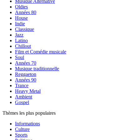
Musique Alternative
Oldies
Années 80
House
Indie
Classique
Jazz
Latino
Chillout
Film et Comédie musicale
Soul
Années 70
Musique traditionnelle
Reggaeton
Années 90
Trance
Heavy Metal
Ambient
Gospel
Thèmes les plus populaires
Informations
Culture
Sports