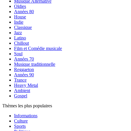
Musique Alternative
Oldies
Années 80
House
Indie
Classique
Jazz
Latino
Chillout
Film et Comédie musicale
Soul
Années 70
Musique traditionnelle
Reggaeton
Années 90
Trance
Heavy Metal
Ambient
Gospel
Thèmes les plus populaires
Informations
Culture
Sports