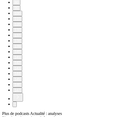
80
90
100
110
120
130
137
138
139
140
141
142
143
144
145
146
147
Plus de podcasts Actualité : analyses