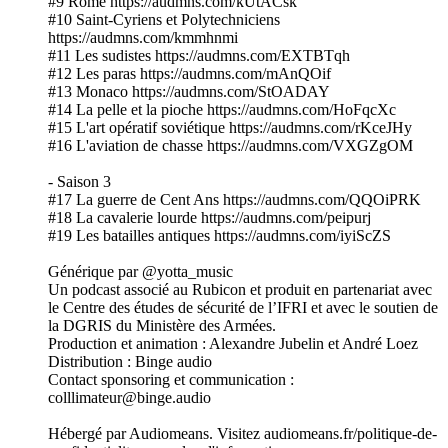
#9 Rome https://audmns.com/kUtACsk
#10 Saint-Cyriens et Polytechniciens
https://audmns.com/kmmhnmi
#11 Les sudistes https://audmns.com/EXTBTqh
#12 Les paras https://audmns.com/mAnQOif
#13 Monaco https://audmns.com/StOADAY
#14 La pelle et la pioche https://audmns.com/HoFqcXc
#15 L'art opératif soviétique https://audmns.com/rKceJHy
#16 L'aviation de chasse https://audmns.com/VXGZgOM
- Saison 3
#17 La guerre de Cent Ans https://audmns.com/QQOiPRK
#18 La cavalerie lourde https://audmns.com/peipurj
#19 Les batailles antiques https://audmns.com/iyiScZS
Générique par @yotta_music
Un podcast associé au Rubicon et produit en partenariat avec
le Centre des études de sécurité de l’IFRI et avec le soutien de
la DGRIS du Ministère des Armées.
Production et animation : Alexandre Jubelin et André Loez
Distribution : Binge audio
Contact sponsoring et communication :
colllimateur@binge.audio
Hébergé par Audiomeans. Visitez audiomeans.fr/politique-de-