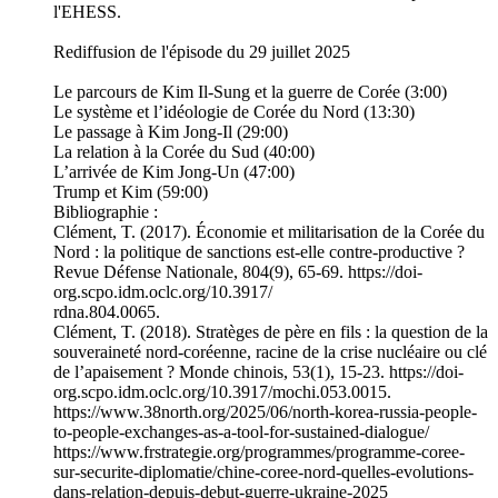
l'EHESS.
Rediffusion de l'épisode du 29 juillet 2025
Le parcours de Kim Il-Sung et la guerre de Corée (3:00)
Le système et l’idéologie de Corée du Nord (13:30)
Le passage à Kim Jong-Il (29:00)
La relation à la Corée du Sud (40:00)
L’arrivée de Kim Jong-Un (47:00)
Trump et Kim (59:00)
Bibliographie :
Clément, T. (2017). Économie et militarisation de la Corée du
Nord : la politique de sanctions est-elle contre-productive ?
Revue Défense Nationale, 804(9), 65-69. https://doi-
org.scpo.idm.oclc.org/10.3917/
rdna.804.0065.
Clément, T. (2018). Stratèges de père en fils : la question de la
souveraineté nord-coréenne, racine de la crise nucléaire ou clé
de l’apaisement ? Monde chinois, 53(1), 15-23. https://doi-
org.scpo.idm.oclc.org/10.3917/mochi.053.0015.
https://www.38north.org/2025/06/north-korea-russia-people-
to-people-exchanges-as-a-tool-for-sustained-dialogue/
https://www.frstrategie.org/programmes/programme-coree-
sur-securite-diplomatie/chine-coree-nord-quelles-evolutions-
dans-relation-depuis-debut-guerre-ukraine-2025