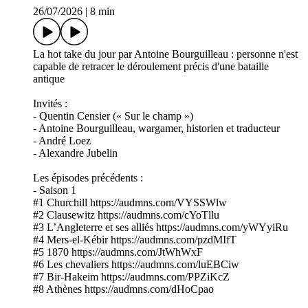
26/07/2026
|
8 min
La hot take du jour par Antoine Bourguilleau : personne n'est
capable de retracer le déroulement précis d'une bataille
antique
Invités :
- Quentin Censier (« Sur le champ »)
- Antoine Bourguilleau, wargamer, historien et traducteur
- André Loez
- Alexandre Jubelin
Les épisodes précédents :
- Saison 1
#1 Churchill https://audmns.com/VYSSWlw
#2 Clausewitz https://audmns.com/cYoTllu
#3 L’Angleterre et ses alliés https://audmns.com/yWYyiRu
#4 Mers-el-Kébir https://audmns.com/pzdMIfT
#5 1870 https://audmns.com/JtWhWxF
#6 Les chevaliers https://audmns.com/luEBCiw
#7 Bir-Hakeim https://audmns.com/PPZiKcZ
#8 Athènes https://audmns.com/dHoCpao