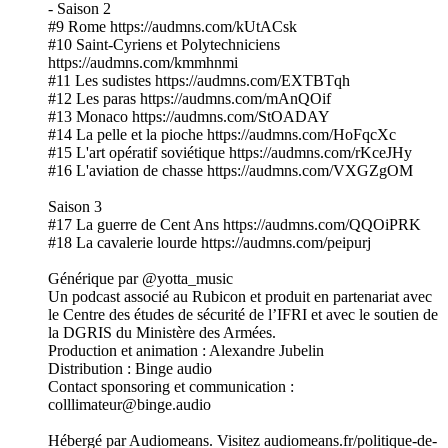
- Saison 2
#9 Rome https://audmns.com/kUtACsk
#10 Saint-Cyriens et Polytechniciens
https://audmns.com/kmmhnmi
#11 Les sudistes https://audmns.com/EXTBTqh
#12 Les paras https://audmns.com/mAnQOif
#13 Monaco https://audmns.com/StOADAY
#14 La pelle et la pioche https://audmns.com/HoFqcXc
#15 L'art opératif soviétique https://audmns.com/rKceJHy
#16 L'aviation de chasse https://audmns.com/VXGZgOM
Saison 3
#17 La guerre de Cent Ans https://audmns.com/QQOiPRK
#18 La cavalerie lourde https://audmns.com/peipurj
Générique par @yotta_music
Un podcast associé au Rubicon et produit en partenariat avec
le Centre des études de sécurité de l’IFRI et avec le soutien de
la DGRIS du Ministère des Armées.
Production et animation : Alexandre Jubelin
Distribution : Binge audio
Contact sponsoring et communication :
colllimateur@binge.audio
Hébergé par Audiomeans. Visitez audiomeans.fr/politique-de-