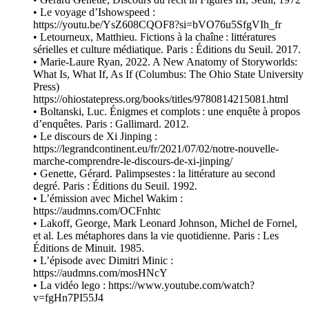
• Le voyage d’Ishowspeed :
https://youtu.be/YsZ608CQOF8?si=bVO76u5SfgVIh_fr
• Letourneux, Matthieu. Fictions à la chaîne : littératures
sérielles et culture médiatique. Paris : Éditions du Seuil. 2017.
• Marie-Laure Ryan, 2022. A New Anatomy of Storyworlds:
What Is, What If, As If (Columbus: The Ohio State University
Press)
https://ohiostatepress.org/books/titles/9780814215081.html
• Boltanski, Luc. Énigmes et complots : une enquête à propos
d’enquêtes. Paris : Gallimard. 2012.
• Le discours de Xi Jinping :
https://legrandcontinent.eu/fr/2021/07/02/notre-nouvelle-
marche-comprendre-le-discours-de-xi-jinping/
• Genette, Gérard. Palimpsestes : la littérature au second
degré. Paris : Éditions du Seuil. 1992.
• L’émission avec Michel Wakim :
https://audmns.com/OCFnhtc
• Lakoff, George, Mark Leonard Johnson, Michel de Fornel,
et al. Les métaphores dans la vie quotidienne. Paris : Les
Éditions de Minuit. 1985.
• L’épisode avec Dimitri Minic :
https://audmns.com/mosHNcY
• La vidéo lego : https://www.youtube.com/watch?
v=fgHn7PI55J4