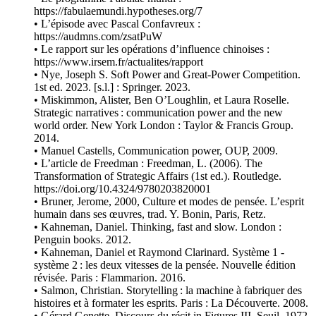
https://fabulaemundi.hypotheses.org/7
• L’épisode avec Pascal Confavreux :
https://audmns.com/zsatPuW
• Le rapport sur les opérations d’influence chinoises :
https://www.irsem.fr/actualites/rapport
• Nye, Joseph S. Soft Power and Great-Power Competition.
1st ed. 2023. [s.l.] : Springer. 2023.
• Miskimmon, Alister, Ben O’Loughlin, et Laura Roselle.
Strategic narratives : communication power and the new
world order. New York London : Taylor & Francis Group.
2014.
• Manuel Castells, Communication power, OUP, 2009.
• L’article de Freedman : Freedman, L. (2006). The
Transformation of Strategic Affairs (1st ed.). Routledge.
https://doi.org/10.4324/9780203820001
• Bruner, Jerome, 2000, Culture et modes de pensée. L’esprit
humain dans ses œuvres, trad. Y. Bonin, Paris, Retz.
• Kahneman, Daniel. Thinking, fast and slow. London :
Penguin books. 2012.
• Kahneman, Daniel et Raymond Clarinard. Système 1 -
système 2 : les deux vitesses de la pensée. Nouvelle édition
révisée. Paris : Flammarion. 2016.
• Salmon, Christian. Storytelling : la machine à fabriquer des
histoires et à formater les esprits. Paris : La Découverte. 2008.
• Gérard Genette, Discours du récit in Figures III, Seuil, 1972