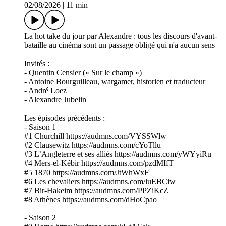
02/08/2026
|
11 min
La hot take du jour par Alexandre : tous les discours d'avant-
bataille au cinéma sont un passage obligé qui n'a aucun sens
Invités :
- Quentin Censier (« Sur le champ »)
- Antoine Bourguilleau, wargamer, historien et traducteur
- André Loez
- Alexandre Jubelin
Les épisodes précédents :
- Saison 1
#1 Churchill https://audmns.com/VYSSWlw
#2 Clausewitz https://audmns.com/cYoTllu
#3 L’Angleterre et ses alliés https://audmns.com/yWYyiRu
#4 Mers-el-Kébir https://audmns.com/pzdMIfT
#5 1870 https://audmns.com/JtWhWxF
#6 Les chevaliers https://audmns.com/luEBCiw
#7 Bir-Hakeim https://audmns.com/PPZiKcZ
#8 Athènes https://audmns.com/dHoCpao
- Saison 2