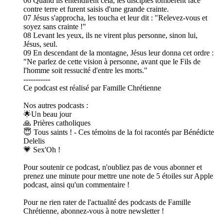
06 Quand ils entendirent cela, les disciples tombèrent face
contre terre et furent saisis d'une grande crainte.
07 Jésus s'approcha, les toucha et leur dit : "Relevez-vous et
soyez sans crainte !"
08 Levant les yeux, ils ne virent plus personne, sinon lui,
Jésus, seul.
09 En descendant de la montagne, Jésus leur donna cet ordre :
"Ne parlez de cette vision à personne, avant que le Fils de
l'homme soit ressucité d'entre les morts."
-----------
Ce podcast est réalisé par Famille Chrétienne
Nos autres podcasts :
🌟Un beau jour
🙏 Prières catholiques
😇 Tous saints ! - Ces témoins de la foi racontés par Bénédicte
Delelis
💗 Sex'Oh !
Pour soutenir ce podcast, n'oubliez pas de vous abonner et
prenez une minute pour mettre une note de 5 étoiles sur Apple
podcast, ainsi qu'un commentaire !
Pour ne rien rater de l'actualité des podcasts de Famille
Chrétienne, abonnez-vous à notre newsletter !