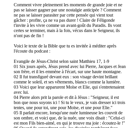
Comment vivre pleinement les moments de grande joie et ne
pas se laisser gagner par une nostalgie anticipée ? Comment
ne pas se laisser parasiter par cette pensée qui vient tout
gâcher : profite, ça ne va pas durer ! Claire de Féligonde
t'invite à les vivre comme un avant-goût du Paradis. Ils vont
certes se terminer, mais à la fois, vécus dans le Seigneur, ils
n'ont pas de fin !
Voici le texte de la Bible que tu es invitée à méditer après
l'écoute du podcast :
Evangile de Jésus-Christ selon saint Matthieu 17, 1-9
01 Six jours après, Jésus prend avec lui Pierre, Jacques et Jean
son frère, et il les emmène à l'écart, sur une haute montagne.
02 Il fut transfiguré devant eux : son visage devint brillant
comme le soleil, et ses vêtements, blancs comme la lumière.
03 Voici que leur apparurent Moïse et Elie, qui s'entretenaient
avec lui.
04 Pierre alors prit la parole et dit à Jésus : "Seigneur, il est
bon que nous soyons ici ! Si tu le veux, je vais dresser ici trois
tentes, une pour toi, une pour Moïse, et une pour Elie."
05 Il parlait encore, lorsqu'une nuée lumineuse les couvrit de
son ombre, et voici que, de la nuée, une voix disait : "Celui-ci
est mon Fils bien-aimé, en qui je trouve ma joie : écoutez-le !"