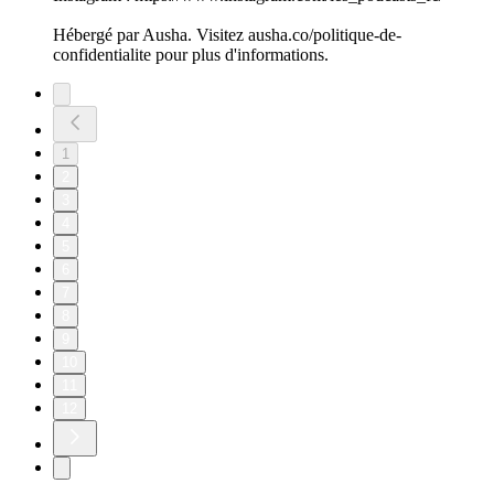
Hébergé par Ausha. Visitez ausha.co/politique-de-
confidentialite pour plus d'informations.
1
2
3
4
5
6
7
8
9
10
11
12