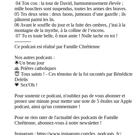
04 Ton cou : la tour de David, harmonieusement élevée ;
mille boucliers sont suspendus, toutes les armes des braves.
05 Tes deux seins : deux faons, jumeaux d’une gazelle ; ils
pâturent parmi les lis.
06 Avant le souffle du jour et la fuite des ombres, j’irai à la
montagne de la myrrhe, à la colline de l’encens.
07 Tu es toute belle, ô mon amie ! Nulle tache en toi !
-----------
Ce podcast est réalisé par Famille Chrétienne
Nos autres podcasts :
🌟Un beau jour
🙏 Prières catholiques
😇 Tous saints ! - Ces témoins de la foi racontés par Bénédicte
Delelis
💗 Sex'Oh !
Pour soutenir ce podcast, n'oubliez pas de vous abonner et
prenez une minute pour mettre une note de 5 étoiles sur Apple
podcast, ainsi qu'un commentaire !
Pour ne rien rater de l'actualité des podcasts de Famille
Chrétienne, abonnez-vous à notre newsletter !
Instagram : https://www.instagram.com/les_podcasts_fc/