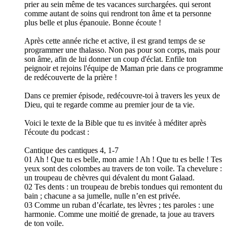
prier au sein même de tes vacances surchargées. qui seront
comme autant de soins qui rendront ton âme et ta personne
plus belle et plus épanouie. Bonne écoute !
Après cette année riche et active, il est grand temps de se
programmer une thalasso. Non pas pour son corps, mais pour
son âme, afin de lui donner un coup d'éclat. Enfile ton
peignoir et rejoins l'équipe de Maman prie dans ce programme
de redécouverte de la prière !
Dans ce premier épisode, redécouvre-toi à travers les yeux de
Dieu, qui te regarde comme au premier jour de ta vie.
Voici le texte de la Bible que tu es invitée à méditer après
l'écoute du podcast :
Cantique des cantiques 4, 1-7
01 Ah ! Que tu es belle, mon amie ! Ah ! Que tu es belle ! Tes
yeux sont des colombes au travers de ton voile. Ta chevelure :
un troupeau de chèvres qui dévalent du mont Galaad.
02 Tes dents : un troupeau de brebis tondues qui remontent du
bain ; chacune a sa jumelle, nulle n’en est privée.
03 Comme un ruban d’écarlate, tes lèvres ; tes paroles : une
harmonie. Comme une moitié de grenade, ta joue au travers
de ton voile.