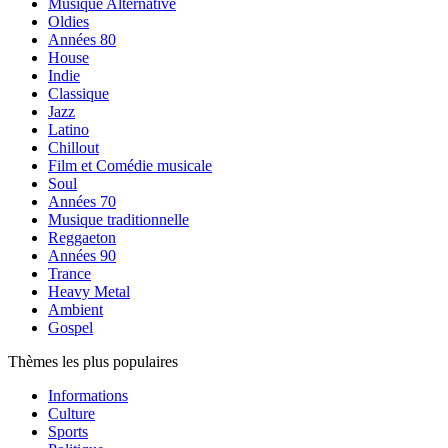
Musique Alternative
Oldies
Années 80
House
Indie
Classique
Jazz
Latino
Chillout
Film et Comédie musicale
Soul
Années 70
Musique traditionnelle
Reggaeton
Années 90
Trance
Heavy Metal
Ambient
Gospel
Thèmes les plus populaires
Informations
Culture
Sports