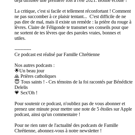
déjà diffusée une première fois à l'été 2021. Bonne écoute !
La critique, c'est si facile et tellement réconfortant ! Comment
ne pas succomber à ce plaisir tentant... C'est difficile de ne
pas dire de mal, mais il existe un remède : la prière du rouge à
lèvres. Claire de Féligonde te transmet ses conseils pour que
ne sortent de tes lèvres que des paroles vraies, bonnes et
utiles.
-----------
Ce podcast est réalisé par Famille Chrétienne
Nos autres podcasts :
🌟Un beau jour
🙏 Prières catholiques
😇 Tous saints ! - Ces témoins de la foi racontés par Bénédicte
Delelis
💗 Sex'Oh !
Pour soutenir ce podcast, n'oubliez pas de vous abonner et
prenez une minute pour mettre une note de 5 étoiles sur Apple
podcast, ainsi qu'un commentaire !
Pour ne rien rater de l'actualité des podcasts de Famille
Chrétienne, abonnez-vous à notre newsletter !