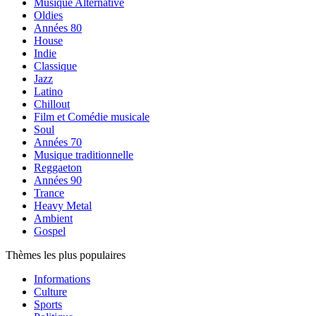
Musique Alternative
Oldies
Années 80
House
Indie
Classique
Jazz
Latino
Chillout
Film et Comédie musicale
Soul
Années 70
Musique traditionnelle
Reggaeton
Années 90
Trance
Heavy Metal
Ambient
Gospel
Thèmes les plus populaires
Informations
Culture
Sports