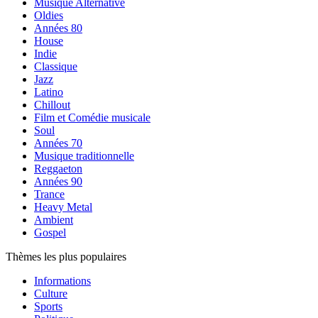
Musique Alternative
Oldies
Années 80
House
Indie
Classique
Jazz
Latino
Chillout
Film et Comédie musicale
Soul
Années 70
Musique traditionnelle
Reggaeton
Années 90
Trance
Heavy Metal
Ambient
Gospel
Thèmes les plus populaires
Informations
Culture
Sports