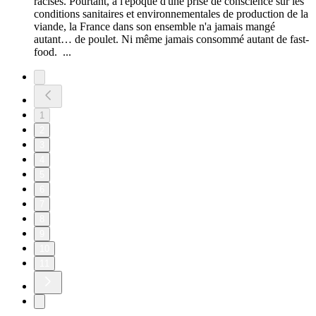
racisés. Pourtant, à l'époque d'une prise de conscience sur les
conditions sanitaires et environnementales de production de la
viande, la France dans son ensemble n'a jamais mangé
autant… de poulet. Ni même jamais consommé autant de fast-
food. ...
1
2
3
4
5
6
7
8
9
10
11