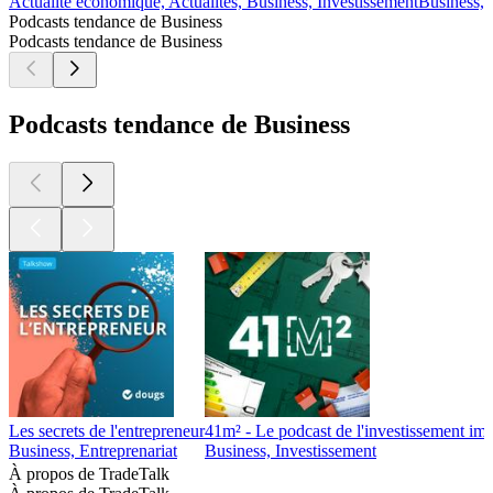
Actualité économique, Actualités, Business, Investissement
Business, 
Podcasts tendance de Business
Podcasts tendance de Business
Podcasts tendance de Business
Les secrets de l'entrepreneur
41m² - Le podcast de l'investissement imm
Business, Entreprenariat
Business, Investissement
À propos de TradeTalk