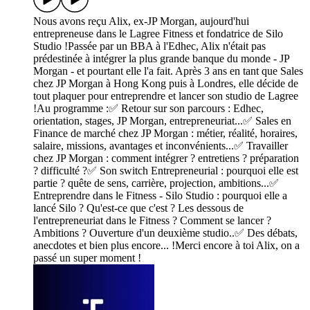
Nous avons reçu Alix, ex-JP Morgan, aujourd'hui
entrepreneuse dans le Lagree Fitness et fondatrice de Silo
Studio !Passée par un BBA à l'Edhec, Alix n'était pas
prédestinée à intégrer la plus grande banque du monde - JP
Morgan - et pourtant elle l'a fait. Après 3 ans en tant que Sales
chez JP Morgan à Hong Kong puis à Londres, elle décide de
tout plaquer pour entreprendre et lancer son studio de Lagree
!Au programme :✅ Retour sur son parcours : Edhec,
orientation, stages, JP Morgan, entrepreneuriat...✅ Sales en
Finance de marché chez JP Morgan : métier, réalité, horaires,
salaire, missions, avantages et inconvénients...✅ Travailler
chez JP Morgan : comment intégrer ? entretiens ? préparation
? difficulté ?✅ Son switch Entrepreneurial : pourquoi elle est
partie ? quête de sens, carrière, projection, ambitions...✅
Entreprendre dans le Fitness - Silo Studio : pourquoi elle a
lancé Silo ? Qu'est-ce que c'est ? Les dessous de
l'entrepreneuriat dans le Fitness ? Comment se lancer ?
Ambitions ? Ouverture d'un deuxième studio..✅ Des débats,
anecdotes et bien plus encore... !Merci encore à toi Alix, on a
passé un super moment !