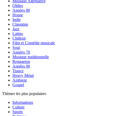
Musique Alternative
Oldies
Années 80
House
Indie
Classique
Jazz
Latino
Chillout
Film et Comédie musicale
Soul
Années 70
Musique traditionnelle
Reggaeton
Années 90
Trance
Heavy Metal
Ambient
Gospel
Thèmes les plus populaires
Informations
Culture
Sports