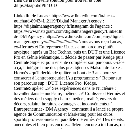
Lien de la nouvelle solution pour trouver ta voie
:https://taap.it/dPh4DID
LinkedIn de Lucas : https://www.linkedin.com/in/lucas-
guichard-89434Li2119/Digital Manager Agency :
https://digitalmanageragency.fr/Instagram de l'agence :
https://www.instagram.com/digitalmanageragency/LinkedIn
de DM Agency : https://www.linkedin.com/company/digital-
manager-agency//////////////////////////////Nous avons reçu Lucas,
ex-Hermès et Entrepreneur !Lucas a un parcours plutôt
atypique : après un Bac Techno, puis un DUT et une Licence
Pro en Génie Mécanique, il décidé de passer par Kedge puis
Centrale Supélec pour ensuite compléter son parcours. Grâce
à ça, il intégre l'une des plus prestigieuses Maison de Luxe -
Hermès - qu'il décide de quitter au bout de 3 ans pour se
consacrer à l'entrepreneuriat !Au programme :✅ Retour sur
son parcours sup : DUT, Licence Pro, Kedge,
CentraleSupélec...✅ Ses expériences dans le Nucléaire :
travailler dans le nucléaire, métiers...✅ Coulisses d'Hermès et
des métiers de la supply chain : métiers, réalité, envers du
décors, salaire, horaires, avantages et inconvénients.✅
Entrepreneuriat - DM Agency : comment il a lancé sa propre
agence de Communication et Marketing pour les clubs
sportifs professionnels en parallèle d'Hermès ?✅ Des débats,
anecdotes et bien plus encore... !Merci encore à toi Lucas, on