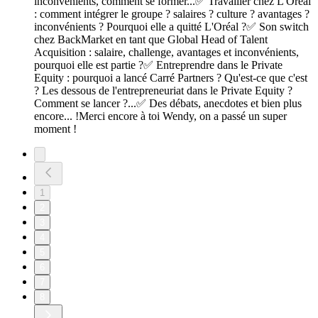
inconvénients, comment se former...✅ Travailler chez L'Oréal
: comment intégrer le groupe ? salaires ? culture ? avantages ?
inconvénients ? Pourquoi elle a quitté L'Oréal ?✅ Son switch
chez BackMarket en tant que Global Head of Talent
Acquisition : salaire, challenge, avantages et inconvénients,
pourquoi elle est partie ?✅ Entreprendre dans le Private
Equity : pourquoi a lancé Carré Partners ? Qu'est-ce que c'est
? Les dessous de l'entrepreneuriat dans le Private Equity ?
Comment se lancer ?...✅ Des débats, anecdotes et bien plus
encore... !Merci encore à toi Wendy, on a passé un super
moment !
1
2
3
4
5
6
7
8