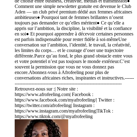
de choisir entre business, créativité, médias et transmission●
Comment une simple newsletter gratuite est devenue le Club
Aden — un club privé premium dédié aux femmes africaines
ambitieuses● Pourquoi tant de femmes brillantes n’osent
toujours pas demander ce qu’elles méritent● Ce qu’elle a
appris sur l’ambition, la discipline, la visibilité et la confiance
en soi● Et pourquoi apprendre à décevoir certaines personnes
est parfois indispensable pour rester fidèle à soi-mêmeUne
conversation sur l’ambition, l’identité, le travail, la créativité,
les limites du corps… et le courage d’oser une trajectoire
différente.Parce qu’au fond, le plus grand obstacle entre vous
et votre potentiel n’est pas toujours le monde extérieur.C’est
souvent la permission que vous ne vous donnez pas
encore.Abonnez-vous à Afrofeeling pour plus de
conversations africaines riches, inspirantes et instructives.------
----------------------------------------------------------------------
Retrouvez-nous sur :| Notre site :
https://www.afrofeeling.com| Facebook :
https://www.facebook.com/myafrofeeling/| Twitter :
https://twitter.com/afrofeeling| Instagram :
https://www.instagram.com/myafrofeeling|TikTok :
https://www.tiktok.com/@myafrofeeling