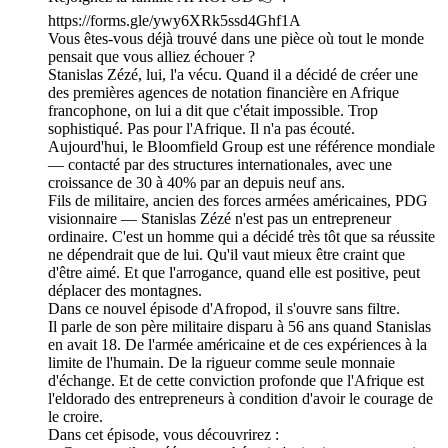
https://forms.gle/ywy6XRk5ssd4Ghf1A
Vous êtes-vous déjà trouvé dans une pièce où tout le monde
pensait que vous alliez échouer ?
Stanislas Zézé, lui, l'a vécu. Quand il a décidé de créer une
des premières agences de notation financière en Afrique
francophone, on lui a dit que c'était impossible. Trop
sophistiqué. Pas pour l'Afrique. Il n'a pas écouté.
Aujourd'hui, le Bloomfield Group est une référence mondiale
— contacté par des structures internationales, avec une
croissance de 30 à 40% par an depuis neuf ans.
Fils de militaire, ancien des forces armées américaines, PDG
visionnaire — Stanislas Zézé n'est pas un entrepreneur
ordinaire. C'est un homme qui a décidé très tôt que sa réussite
ne dépendrait que de lui. Qu'il vaut mieux être craint que
d'être aimé. Et que l'arrogance, quand elle est positive, peut
déplacer des montagnes.
Dans ce nouvel épisode d'Afropod, il s'ouvre sans filtre.
Il parle de son père militaire disparu à 56 ans quand Stanislas
en avait 18. De l'armée américaine et de ces expériences à la
limite de l'humain. De la rigueur comme seule monnaie
d'échange. Et de cette conviction profonde que l'Afrique est
l'eldorado des entrepreneurs à condition d'avoir le courage de
le croire.
Dans cet épisode, vous découvrirez :