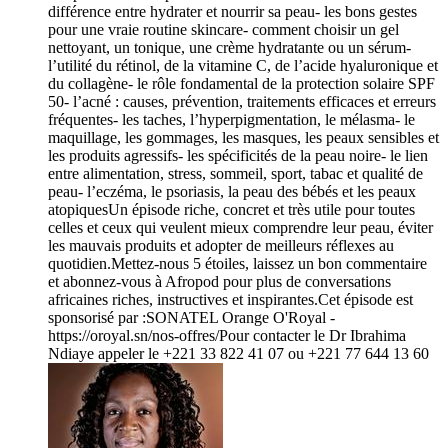
différence entre hydrater et nourrir sa peau- les bons gestes
pour une vraie routine skincare- comment choisir un gel
nettoyant, un tonique, une crème hydratante ou un sérum-
l’utilité du rétinol, de la vitamine C, de l’acide hyaluronique et
du collagène- le rôle fondamental de la protection solaire SPF
50- l’acné : causes, prévention, traitements efficaces et erreurs
fréquentes- les taches, l’hyperpigmentation, le mélasma- le
maquillage, les gommages, les masques, les peaux sensibles et
les produits agressifs- les spécificités de la peau noire- le lien
entre alimentation, stress, sommeil, sport, tabac et qualité de
peau- l’eczéma, le psoriasis, la peau des bébés et les peaux
atopiquesUn épisode riche, concret et très utile pour toutes
celles et ceux qui veulent mieux comprendre leur peau, éviter
les mauvais produits et adopter de meilleurs réflexes au
quotidien.Mettez-nous 5 étoiles, laissez un bon commentaire
et abonnez-vous à Afropod pour plus de conversations
africaines riches, instructives et inspirantes.Cet épisode est
sponsorisé par :SONATEL Orange O'Royal -
https://oroyal.sn/nos-offres/Pour contacter le Dr Ibrahima
Ndiaye appeler le +221 33 822 41 07 ou +221 77 644 13 60