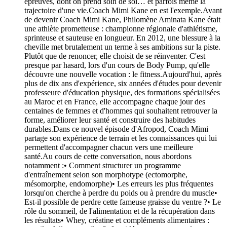
épreuves, dont on prend soin de soi… et parfois même la
trajectoire d'une vie.Coach Mimi Kane en est l'exemple.Avant
de devenir Coach Mimi Kane, Philomène Aminata Kane était
une athlète prometteuse : championne régionale d'athlétisme,
sprinteuse et sauteuse en longueur. En 2012, une blessure à la
cheville met brutalement un terme à ses ambitions sur la piste.
Plutôt que de renoncer, elle choisit de se réinventer. C'est
presque par hasard, lors d'un cours de Body Pump, qu'elle
découvre une nouvelle vocation : le fitness.Aujourd'hui, après
plus de dix ans d'expérience, six années d'études pour devenir
professeure d'éducation physique, des formations spécialisées
au Maroc et en France, elle accompagne chaque jour des
centaines de femmes et d'hommes qui souhaitent retrouver la
forme, améliorer leur santé et construire des habitudes
durables.Dans ce nouvel épisode d'Afropod, Coach Mimi
partage son expérience de terrain et les connaissances qui lui
permettent d'accompagner chacun vers une meilleure
santé.Au cours de cette conversation, nous abordons
notamment :• Comment structurer un programme
d'entraînement selon son morphotype (ectomorphe,
mésomorphe, endomorphe)• Les erreurs les plus fréquentes
lorsqu'on cherche à perdre du poids ou à prendre du muscle•
Est-il possible de perdre cette fameuse graisse du ventre ?• Le
rôle du sommeil, de l'alimentation et de la récupération dans
les résultats• Whey, créatine et compléments alimentaires :