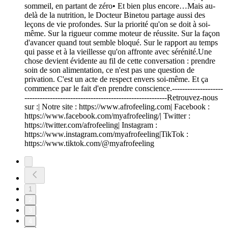
sommeil, en partant de zéro• Et bien plus encore…Mais au-
delà de la nutrition, le Docteur Binetou partage aussi des
leçons de vie profondes. Sur la priorité qu'on se doit à soi-
même. Sur la rigueur comme moteur de réussite. Sur la façon
d'avancer quand tout semble bloqué. Sur le rapport au temps
qui passe et à la vieillesse qu'on affronte avec sérénité.Une
chose devient évidente au fil de cette conversation : prendre
soin de son alimentation, ce n'est pas une question de
privation. C'est un acte de respect envers soi-même. Et ça
commence par le fait d'en prendre conscience.--------------------
--------------------------------------------------------Retrouvez-nous
sur :| Notre site : https://www.afrofeeling.com| Facebook :
https://www.facebook.com/myafrofeeling/| Twitter :
https://twitter.com/afrofeeling| Instagram :
https://www.instagram.com/myafrofeeling|TikTok :
https://www.tiktok.com/@myafrofeeling
1
2
3
4