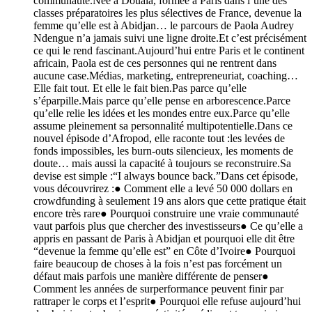
communauté.Née à Douala, formée à Paris dans l’une des
classes préparatoires les plus sélectives de France, devenue la
femme qu’elle est à Abidjan… le parcours de Paola Audrey
Ndengue n’a jamais suivi une ligne droite.Et c’est précisément
ce qui le rend fascinant.Aujourd’hui entre Paris et le continent
africain, Paola est de ces personnes qui ne rentrent dans
aucune case.Médias, marketing, entrepreneuriat, coaching…
Elle fait tout. Et elle le fait bien.Pas parce qu’elle
s’éparpille.Mais parce qu’elle pense en arborescence.Parce
qu’elle relie les idées et les mondes entre eux.Parce qu’elle
assume pleinement sa personnalité multipotentielle.Dans ce
nouvel épisode d’Afropod, elle raconte tout :les levées de
fonds impossibles, les burn-outs silencieux, les moments de
doute… mais aussi la capacité à toujours se reconstruire.Sa
devise est simple :“I always bounce back.”Dans cet épisode,
vous découvrirez :● Comment elle a levé 50 000 dollars en
crowdfunding à seulement 19 ans alors que cette pratique était
encore très rare● Pourquoi construire une vraie communauté
vaut parfois plus que chercher des investisseurs● Ce qu’elle a
appris en passant de Paris à Abidjan et pourquoi elle dit être
“devenue la femme qu’elle est” en Côte d’Ivoire● Pourquoi
faire beaucoup de choses à la fois n’est pas forcément un
défaut mais parfois une manière différente de penser●
Comment les années de surperformance peuvent finir par
rattraper le corps et l’esprit● Pourquoi elle refuse aujourd’hui