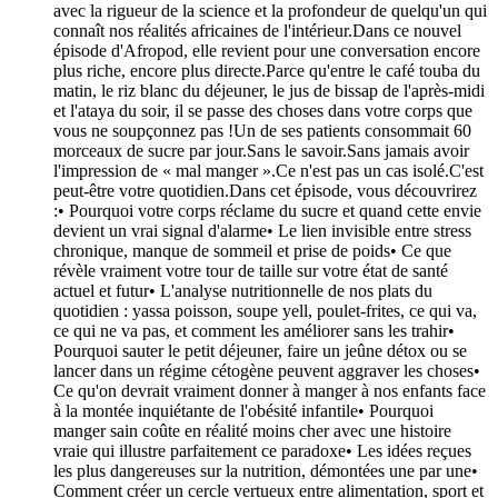
avec la rigueur de la science et la profondeur de quelqu'un qui
connaît nos réalités africaines de l'intérieur.Dans ce nouvel
épisode d'Afropod, elle revient pour une conversation encore
plus riche, encore plus directe.Parce qu'entre le café touba du
matin, le riz blanc du déjeuner, le jus de bissap de l'après-midi
et l'ataya du soir, il se passe des choses dans votre corps que
vous ne soupçonnez pas !Un de ses patients consommait 60
morceaux de sucre par jour.Sans le savoir.Sans jamais avoir
l'impression de « mal manger ».Ce n'est pas un cas isolé.C'est
peut-être votre quotidien.Dans cet épisode, vous découvrirez
:• Pourquoi votre corps réclame du sucre et quand cette envie
devient un vrai signal d'alarme• Le lien invisible entre stress
chronique, manque de sommeil et prise de poids• Ce que
révèle vraiment votre tour de taille sur votre état de santé
actuel et futur• L'analyse nutritionnelle de nos plats du
quotidien : yassa poisson, soupe yell, poulet-frites, ce qui va,
ce qui ne va pas, et comment les améliorer sans les trahir•
Pourquoi sauter le petit déjeuner, faire un jeûne détox ou se
lancer dans un régime cétogène peuvent aggraver les choses•
Ce qu'on devrait vraiment donner à manger à nos enfants face
à la montée inquiétante de l'obésité infantile• Pourquoi
manger sain coûte en réalité moins cher avec une histoire
vraie qui illustre parfaitement ce paradoxe• Les idées reçues
les plus dangereuses sur la nutrition, démontées une par une•
Comment créer un cercle vertueux entre alimentation, sport et