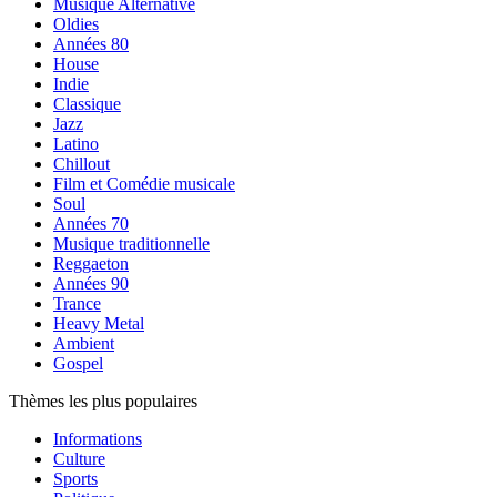
Musique Alternative
Oldies
Années 80
House
Indie
Classique
Jazz
Latino
Chillout
Film et Comédie musicale
Soul
Années 70
Musique traditionnelle
Reggaeton
Années 90
Trance
Heavy Metal
Ambient
Gospel
Thèmes les plus populaires
Informations
Culture
Sports