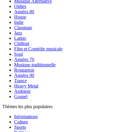
Musique Alternative
Oldies
Années 80
House
Indie
Classique
Jazz
Latino
Chillout
Film et Comédie musicale
Soul
Années 70
Musique traditionnelle
Reggaeton
Années 90
Trance
Heavy Metal
Ambient
Gospel
Thèmes les plus populaires
Informations
Culture
Sports