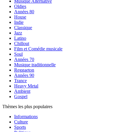
Musique Alternative
Oldies
Années 80
House
Indie
Classique
Jazz
Latino
Chillout
Film et Comédie musicale
Soul
Années 70
Musique traditionnelle
Reggaeton
Années 90
Trance
Heavy Metal
Ambient
Gospel
Thèmes les plus populaires
Informations
Culture
Sports