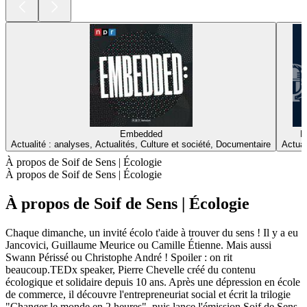
Embedded
H
Actualité : analyses, Actualités, Culture et société, Documentaire
Actual
À propos de Soif de Sens | Écologie
À propos de Soif de Sens | Écologie
À propos de Soif de Sens | Écologie
Chaque dimanche, un invité écolo t'aide à trouver du sens ! Il y a eu
Jancovici, Guillaume Meurice ou Camille Étienne. Mais aussi
Swann Périssé ou Christophe André ! Spoiler : on rit
beaucoup.TEDx speaker, Pierre Chevelle créé du contenu
écologique et solidaire depuis 10 ans. Après une dépression en école
de commerce, il découvre l'entrepreneuriat social et écrit la trilogie
"Changer le monde en 2 heures", puis lance l'émission Soif de Sens