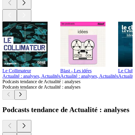
Le Collimateur
Blast - Les idées
Le Club 
Actualité : analyses, Actualités
Actualité : analyses, Actualités
Actualité
Podcasts tendance de Actualité : analyses
Podcasts tendance de Actualité : analyses
Podcasts tendance de Actualité : analyses