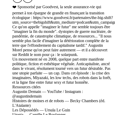
❤️ Sponsorisé par Goodvest, la seule assurance-vie qui
permet à ton épargne de grandir en finançant la transition
écologique : https://www.goodvest.fr/partenaires/the-big-shift?
utm_source=thebigshift&utm_medium=podcast&utm_campaign
Ce qu'on appelle "imaginer le futur" me semble toujours être
"imaginer la fin du monde". dystopies de guerre nucléaire, de
pandémie, de catastrophe climatique, de ressources... "Il nous
semble plus facile d'imaginer la détérioration complète de la
terre que l'effondrement du capitalisme tardif." Augustin
Morel pense qu'on peut faire autrement — et il a découvert
sur Reddit le nom pour ça : le solarpunk.
Un mouvement né en 2008, quelque part entre manifeste
politique, fiction et esthétique végétale. Anticapitaliste, ancré
dans le vivant, résolument tourné vers un futur désirable. Pas
une utopie parfaite — un cap. Dans cet épisode : la crise des
imaginaires, Miyazaki, les low techs, des robots dans la forêt,
et la ligne fine entre futur sexy et futur honnête.
Ressources citées
Augustin Demain — YouTube / Instagram :
@augustindemain
Histoires de moines et de robots — Becky Chambers (éd.
L'Atalante)
Les Dépossédés — Ursula Le Guin
Utopia — Camille Le Boulanger