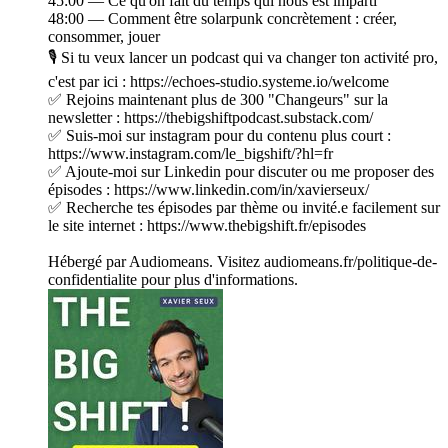
45:00 — Ce qu'on fait du temps qui nous est imparti
48:00 — Comment être solarpunk concrètement : créer,
consommer, jouer
🎙️ Si tu veux lancer un podcast qui va changer ton activité pro,
c'est par ici : https://echoes-studio.systeme.io/welcome
✅ Rejoins maintenant plus de 300 "Changeurs" sur la
newsletter : https://thebigshiftpodcast.substack.com/
✅ Suis-moi sur instagram pour du contenu plus court :
https://www.instagram.com/le_bigshift/?hl=fr
✅ Ajoute-moi sur Linkedin pour discuter ou me proposer des
épisodes : https://www.linkedin.com/in/xavierseux/
✅ Recherche tes épisodes par thème ou invité.e facilement sur
le site internet : https://www.thebigshift.fr/episodes
Hébergé par Audiomeans. Visitez audiomeans.fr/politique-de-
confidentialite pour plus d'informations.