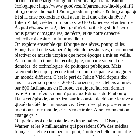
permet à ton épargne de grandir en finançant la transition
écologique : https://www.goodvest.fr/partenaires/the-big-shift?
utm_source=thebigshift&utm_medium=podcast&utm_campaign
Et si la crise écologique était avant tout une crise du rêve ?
Julien Vidal, créateur du podcast 2030 Glorieuses et auteur de
À quoi rêvons-nous ?, vient (enfin) dans the big shift ! pour
nous parler d'imaginaires, de récits, et de notre capacité
collective à désirer un futur meilleur.
On explore ensemble qui fabrique nos rêves, pourquoi les
Français ont cette satanée étiquette de pessimistes, et comment
réactiver ce muscle utopiste que notre époque a mis en veille.
Au cœur de la transition écologique, on parle souvent de
données, de technologies, de politiques publiques. Mais
rarement de ce qui précède tout ça : notre capacité à imaginer
un monde différent. C'est le pari de Julien Vidal depuis dix
ans — avec son podcast 2030 Glorieuses, ses ateliers animés
par 600 facilitateurs en Europe, et aujourd'hui son dernier
livre À quoi rêvons-nous ? paru aux Éditions du Faubourg.
Dans cet épisode, on revient sur le constat de départ : le rêve a
glissé du côté de l'impuissance. Rêver n'est plus projeter une
intention sur le monde, c'est s'en extraire. Alors comment on
change ça ?
On parle aussi de la bataille des imaginaires — Disney,
Warner, et les 9 milliardaires qui possèdent 80% des médias
français — et de comment on peut, à notre échelle, reprendre