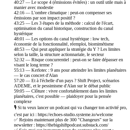
40:27 — Le scope 4 (émissions évitées) : un outil utile mais à
manier avec modestie
42:16 — L'ombre climatique : peut-on compenser ses
émissions par son impact positif ?
43:25 — Les 3 étapes de la méthode : calcul de l'écart,
optimisation du canal historique, construction du canal
hystérique
48:01 — Les options du canal hystérique : low tech,
économie de la fonctionnalité, réemploi, biomimétisme
48:53 — Qui peut appliquer la stratégie du Y ? Les limites
selon la taille, la structure actionnariale, le secteur
52:32 — Risque concurrentiel : peut-on se faire dépasser en
visant le long terme ?
55:13 — Kerlotec : 9 ans pour atteindre les limites planétaires
— le cas concret d'Alan
57:20 — Et à l'échelle d'un pays ? Shift Project, scénarios
ADEME, et le pessimisme d'Alan sur le débat public
59:05 — Clôture : vivre confortablement dans les limites
planétaires, c'est possible — plaidoyer pour la pensée
complexe
🎙️ Si tu veux lancer un podcast qui va changer ton activité pro,
c'est par ici : https://echoes-studio.systeme.io/welcome
✅ Rejoins maintenant plus de 300 "Changeurs" sur la
newsletter : https://thebigshiftpodcast.substack.com/