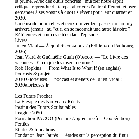
la plume. Avec des outils concrets : muscler notre esprit
critique, reprendre du temps, aller vers l'autre différent, et oser
demander à ses voisins à quoi ils rêvent pour leur quartier en
2030.
Un épisode pour celles et ceux qui veulent passer du "on n'y
arrivera jamais" au "et si on se racontait une autre histoire ?"
Références et sources citées dans l'épisode
Livres
Julien Vidal — À quoi rêvons-nous ? (Éditions du Faubourg,
2026)
Jean Viard & Guénaëlle Gault (Obsoco) — "Le Livre des
vacances : Et ce qu'elles disent de nous"
Rob Hopkins — From What Is to What If (en anglais)
Podcasts & projets
2030 Glorieuses — podcast et ateliers de Julien Vidal :
2030glorieuses.fr
Les Futurs Proches
La Fresque des Nouveaux Récits
Institut des Futurs Souhaitables
Imagine 2050
Formation PACOO (Posture Apprenante à la Coopération) —
Fertîles
Études & fondations
Fondation Jean Jaurès — études sur la perception du futur