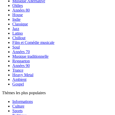
Musique Alternative
Oldies
Années 80
House
Indie
Classique
Jazz
Latino
Chillout
Film et Comédie musicale
Soul
Années 70
Musique traditionnelle
Reggaeton
Années 90
Trance
Heavy Metal
Ambient
Gospel
Thèmes les plus populaires
Informations
Culture
Sports