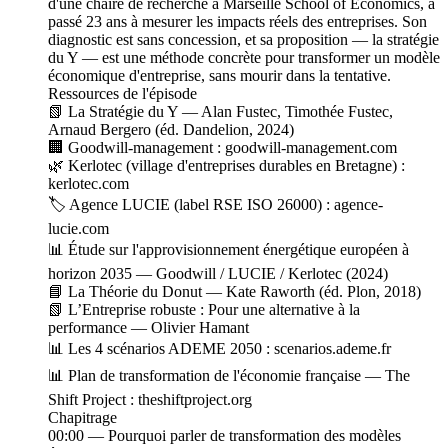
d'une chaire de recherche à Marseille School of Economics, a
passé 23 ans à mesurer les impacts réels des entreprises. Son
diagnostic est sans concession, et sa proposition — la stratégie
du Y — est une méthode concrète pour transformer un modèle
économique d'entreprise, sans mourir dans la tentative.
Ressources de l'épisode
📗 La Stratégie du Y — Alan Fustec, Timothée Fustec,
Arnaud Bergero (éd. Dandelion, 2024)
🏢 Goodwill-management : goodwill-management.com
🌿 Kerlotec (village d'entreprises durables en Bretagne) :
kerlotec.com
🏷️ Agence LUCIE (label RSE ISO 26000) : agence-
lucie.com
📊 Étude sur l'approvisionnement énergétique européen à
horizon 2035 — Goodwill / LUCIE / Kerlotec (2024)
📘 La Théorie du Donut — Kate Raworth (éd. Plon, 2018)
📗 L’Entreprise robuste : Pour une alternative à la
performance — Olivier Hamant
📊 Les 4 scénarios ADEME 2050 : scenarios.ademe.fr
📊 Plan de transformation de l'économie française — The
Shift Project : theshiftproject.org
Chapitrage
00:00 — Pourquoi parler de transformation des modèles