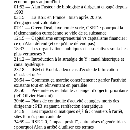
économiques aujourd'hui
01:52 — Alan Fustec : de biologiste à dirigeant engagé depuis
1993
03:15 — La RSE en France : bilan après 20 ans
d'engagement volontaire
07:11 — Green Deal, taxonomie verte, CSRD : pourquoi la
réglementation européenne se vide de sa substance
12:15 — Capitalisme entrepreneurial vs capitalisme financier :
ce qu'Alan défend (et ce qu'il ne défend pas)
18:33 — Les organisations publiques et associatives sont-elles
plus vertueuses ?
21:12 — Introduction à la stratégie du Y : canal historique et
canal hystérique
23:18 — IBM et Kodak : deux cas d'école de bifurcation
réussie et ratée
26:54 — Comment ça marche concrètement : garder l'activité
existante tout en réinventant en parallèle
28:50 — Pérennité vs rentabilité : changer d'objectif prioritaire
(ref. Olivier Hamant)
30:46 — Plans de continuité d'activité et angles morts des
dirigeants : PIB stagnant, raréfaction énergétique
34:19 — Les impacts climatiques déjà là : chantiers à l'arrêt,
sites fermés pour canicule
34:59 — RSE 2.0, "impact positif", entreprises régénératrices
: pourquoi Alan a arrêté d'utiliser ces termes