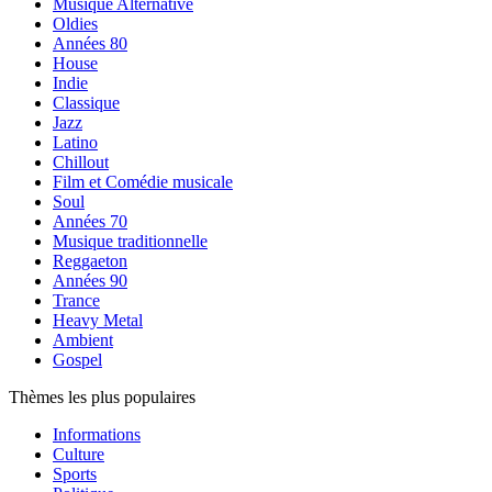
Musique Alternative
Oldies
Années 80
House
Indie
Classique
Jazz
Latino
Chillout
Film et Comédie musicale
Soul
Années 70
Musique traditionnelle
Reggaeton
Années 90
Trance
Heavy Metal
Ambient
Gospel
Thèmes les plus populaires
Informations
Culture
Sports