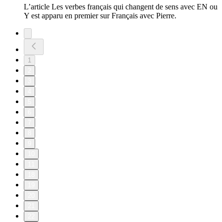
L’article Les verbes français qui changent de sens avec EN ou
Y est apparu en premier sur Français avec Pierre.
1
2
3
4
5
6
7
8
9
10
11
18
19
20
21
22