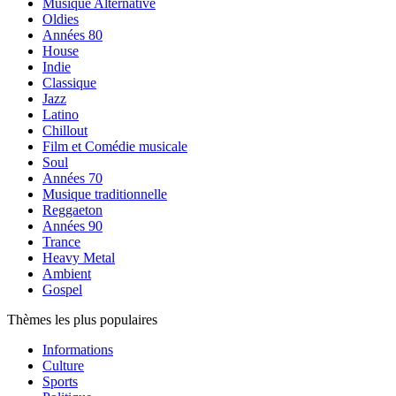
Musique Alternative
Oldies
Années 80
House
Indie
Classique
Jazz
Latino
Chillout
Film et Comédie musicale
Soul
Années 70
Musique traditionnelle
Reggaeton
Années 90
Trance
Heavy Metal
Ambient
Gospel
Thèmes les plus populaires
Informations
Culture
Sports