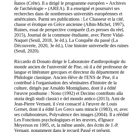
Itanos (Crète). Il a dirigé le programme européen « Archives
de l'archéologie » (AREA). Il a enseigné et poursuivi ses
recherches dans de nombreuses universités européennes et
américaines. Parmi ses publications : Le Chasseur et la cité,
chasse et érotique en Grèce ancienne (Albin-Michel, 1997),
Ruines, essai de perspective comparée (Les presses du réel,
2015), Journal de la commune étudiante, avec Pierre Vidal-
Naquet (Seuil, 2018, 3e éd.), La Conquête du passé (La
Découverte, 2020, 3e éd.), Une histoire universelle des ruines
(Seuil, 2020).
Riccardo di Donato dirige le Laboratoire d'anthropologie du
monde ancien de l'université de Pise, où il a été professeur de
langue et littérature grecques et directeur du département de
Philologie classique. Ancien élève de l'ENS de Pise, il a
contribué à l'organisation des séminaires d'histoire de la
culture, dirigés par Arnaldo Momigliano, dont il a édité
l'œuvre posthume : Nono (1992) et Decimo contributo alla
storia degli studi classici e del mondo antico (2013). Ami de
Jean-Pierre Vernant, il s'est consacré à l'œuvre de Louis
Gernet, dont il a édité Les Grecs sans miracle (1983), et, avec
ses collaborateurs, Polyvalence des images (2004). Il a réédité
Les Fonctions psychologiques et les œuvres, d'Ignace
Meyerson en 1995, et, la même année, des écrits de J.-P.
Vernant, notamment dans le recueil Passé et présent.