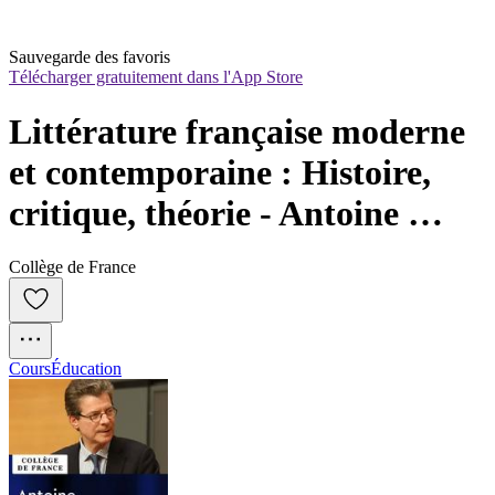
Sauvegarde des favoris
Télécharger gratuitement dans l'App Store
Littérature française moderne 
et contemporaine : Histoire, 
critique, théorie - Antoine 
Compagnon
Collège de France
Cours
Éducation