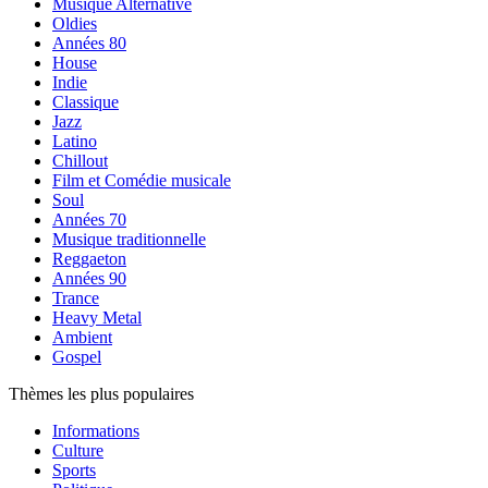
Musique Alternative
Oldies
Années 80
House
Indie
Classique
Jazz
Latino
Chillout
Film et Comédie musicale
Soul
Années 70
Musique traditionnelle
Reggaeton
Années 90
Trance
Heavy Metal
Ambient
Gospel
Thèmes les plus populaires
Informations
Culture
Sports