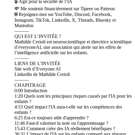
🔒 Agir pour la sécurité de l’IA
💸 Me soutenir financièrement sur Tipeee ou Patreon
🌐 Rejoignez-moi sur YouTube, Discord, Facebook,
Instagram, TikTok, LinkedIn, X, Threads, Bluesky et
Mastodon
———
QUI EST L’INVITÉE ?
Mathilde Cerioli est neuroscientifique et directrice scientifique
d’everyoneAI, une association qui alerte sur les effets de
l’intelligence artificielle sur les enfants.
———
LIENS DE L'INVITÉE
Site web d’Everyone AI
LinkedIn de Mathilde Cerioli
———
CHAPITRAGE
0:00 Introduction
1:20 Quels sont les principaux risques causés par l'IA pour les
enfants ?
4:53 Quel impact l'IA aura-t-elle sur les compétences des
enfants ?
6:25 Est-ce toujours utile d'apprendre ?
11:46 Faut-il valoriser la note ou l'apprentissage ?
15:43 Comment créer des IA réellement bénéfiques ?
36:31 L'impact de l'IA sur les enfants comparé aux réseaux