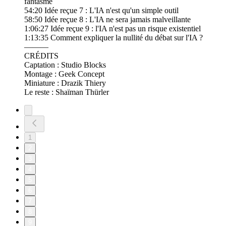
fantasme
54:20 Idée reçue 7 : L'IA n'est qu'un simple outil
58:50 Idée reçue 8 : L'IA ne sera jamais malveillante
1:06:27 Idée reçue 9 : l'IA n'est pas un risque existentiel
1:13:35 Comment expliquer la nullité du débat sur l'IA ?
———
CRÉDITS
Captation : Studio Blocks
Montage : Geek Concept
Miniature : Drazik Thiery
Le reste : Shaïman Thürler
1
2
3
4
5
6
7
8
9