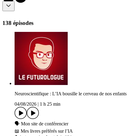
138 épisodes
Neuroscientifique : L’IA bousille le cerveau de nos enfants
04/08/2026
|
1 h 25 min
🗣️ ⁠⁠⁠⁠⁠⁠⁠⁠⁠⁠Mon site⁠⁠⁠⁠⁠⁠⁠⁠⁠⁠ de conférencier
📖 ⁠⁠⁠⁠⁠⁠⁠Mes livres préférés sur l’IA⁠⁠⁠⁠⁠⁠⁠