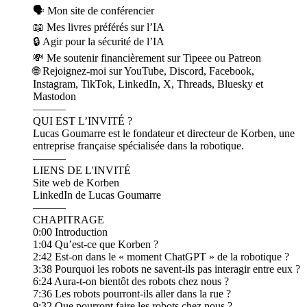
🗣️ ⁠⁠⁠⁠⁠⁠⁠⁠⁠⁠Mon site⁠⁠⁠⁠⁠⁠⁠⁠⁠⁠ de conférencier
📖 ⁠⁠⁠⁠⁠⁠⁠Mes livres préférés sur l’IA⁠⁠⁠⁠⁠⁠⁠
🔒 Agir pour la sécurité de l’IA
💸 Me soutenir financièrement sur Tipeee ou Patreon
🌐 Rejoignez-moi sur YouTube, Discord, Facebook,
Instagram, TikTok, LinkedIn, X, Threads, Bluesky et
Mastodon
———
QUI EST L’INVITÉ ?
Lucas Goumarre est le fondateur et directeur de Korben, une
entreprise française spécialisée dans la robotique.
———
LIENS DE L'INVITÉ
Site web de Korben
LinkedIn de Lucas Goumarre
———
CHAPITRAGE
0:00 Introduction
1:04 Qu’est-ce que Korben ?
2:42 Est-on dans le « moment ChatGPT » de la robotique ?
3:38 Pourquoi les robots ne savent-ils pas interagir entre eux ?
6:24 Aura-t-on bientôt des robots chez nous ?
7:36 Les robots pourront-ils aller dans la rue ?
9:32 Que pourront faire les robots chez nous ?