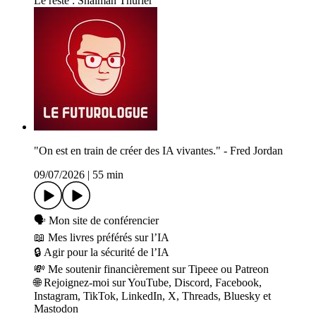
Le reste : Shaïman Thürler
"On est en train de créer des IA vivantes." - Fred Jordan
09/07/2026
|
55 min
🗣️ ⁠⁠⁠⁠⁠⁠⁠⁠⁠⁠Mon site⁠⁠⁠⁠⁠⁠⁠⁠⁠⁠ de conférencier
📖 ⁠⁠⁠⁠⁠⁠⁠Mes livres préférés sur l’IA⁠⁠⁠⁠⁠⁠⁠
🔒 Agir pour la sécurité de l’IA
💸 Me soutenir financièrement sur Tipeee ou Patreon
🌐 Rejoignez-moi sur YouTube, Discord, Facebook,
Instagram, TikTok, LinkedIn, X, Threads, Bluesky et
Mastodon