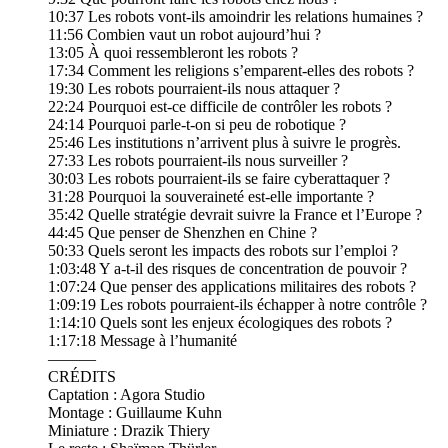
10:37 Les robots vont-ils amoindrir les relations humaines ?
11:56 Combien vaut un robot aujourd’hui ?
13:05 À quoi ressembleront les robots ?
17:34 Comment les religions s’emparent-elles des robots ?
19:30 Les robots pourraient-ils nous attaquer ?
22:24 Pourquoi est-ce difficile de contrôler les robots ?
24:14 Pourquoi parle-t-on si peu de robotique ?
25:46 Les institutions n’arrivent plus à suivre le progrès.
27:33 Les robots pourraient-ils nous surveiller ?
30:03 Les robots pourraient-ils se faire cyberattaquer ?
31:28 Pourquoi la souveraineté est-elle importante ?
35:42 Quelle stratégie devrait suivre la France et l’Europe ?
44:45 Que penser de Shenzhen en Chine ?
50:33 Quels seront les impacts des robots sur l’emploi ?
1:03:48 Y a-t-il des risques de concentration de pouvoir ?
1:07:24 Que penser des applications militaires des robots ?
1:09:19 Les robots pourraient-ils échapper à notre contrôle ?
1:14:10 Quels sont les enjeux écologiques des robots ?
1:17:18 Message à l’humanité
———
CRÉDITS
Captation : Agora Studio
Montage : Guillaume Kuhn
Miniature : Drazik Thiery