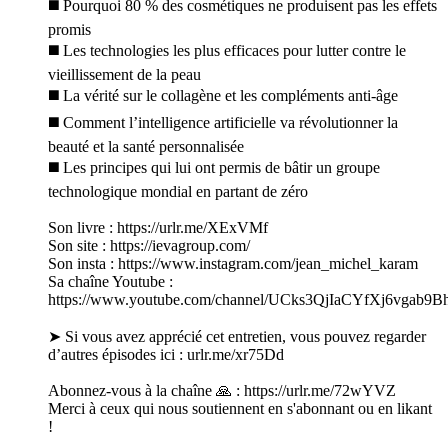
◼️ Pourquoi 80 % des cosmétiques ne produisent pas les effets
promis
◼️ Les technologies les plus efficaces pour lutter contre le
vieillissement de la peau
◼️ La vérité sur le collagène et les compléments anti-âge
◼️ Comment l’intelligence artificielle va révolutionner la
beauté et la santé personnalisée
◼️ Les principes qui lui ont permis de bâtir un groupe
technologique mondial en partant de zéro
Son livre : https://urlr.me/XExVMf
Son site : https://ievagroup.com/
Son insta : https://www.instagram.com/jean_michel_karam
Sa chaîne Youtube :
https://www.youtube.com/channel/UCks3QjIaCYfXj6vgab9
➤ Si vous avez apprécié cet entretien, vous pouvez regarder
d’autres épisodes ici : urlr.me/xr75Dd
Abonnez-vous à la chaîne 🙏 : https://urlr.me/72wYVZ
Merci à ceux qui nous soutiennent en s'abonnant ou en likant
!