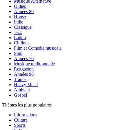
Musique Alternative
Oldies
Années 80
House
Indie
Classique
Jazz
Latino
Chillout
Film et Comédie musicale
Soul
Années 70
Musique traditionnelle
Reggaeton
Années 90
Trance
Heavy Metal
Ambient
Gospel
Thèmes les plus populaires
Informations
Culture
Sports