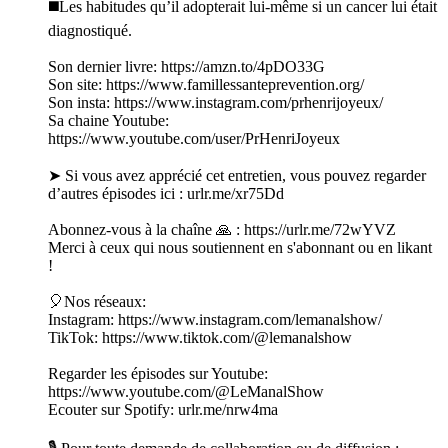
◼️Les habitudes qu’il adopterait lui-même si un cancer lui était
diagnostiqué.
Son dernier livre: https://amzn.to/4pDO33G
Son site: https://www.famillessanteprevention.org/
Son insta: https://www.instagram.com/prhenrijoyeux/
Sa chaine Youtube:
https://www.youtube.com/user/PrHenriJoyeux
➤ Si vous avez apprécié cet entretien, vous pouvez regarder
d’autres épisodes ici : urlr.me/xr75Dd
Abonnez-vous à la chaîne 🙏 : https://urlr.me/72wYVZ
Merci à ceux qui nous soutiennent en s'abonnant ou en likant
!
🎈Nos réseaux:
Instagram: https://www.instagram.com/lemanalshow/
TikTok: https://www.tiktok.com/@lemanalshow
Regarder les épisodes sur Youtube:
https://www.youtube.com/@LeManalShow
Ecouter sur Spotify: urlr.me/nrw4ma