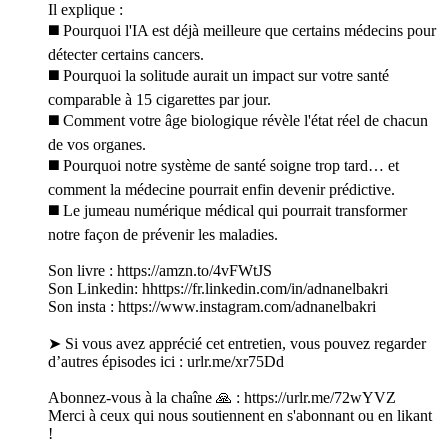
Il explique :
◼️ Pourquoi l'IA est déjà meilleure que certains médecins pour
détecter certains cancers.
◼️ Pourquoi la solitude aurait un impact sur votre santé
comparable à 15 cigarettes par jour.
◼️ Comment votre âge biologique révèle l'état réel de chacun
de vos organes.
◼️ Pourquoi notre système de santé soigne trop tard… et
comment la médecine pourrait enfin devenir prédictive.
◼️ Le jumeau numérique médical qui pourrait transformer
notre façon de prévenir les maladies.
Son livre : https://amzn.to/4vFWtJS
Son Linkedin: hhttps://fr.linkedin.com/in/adnanelbakri
Son insta : https://www.instagram.com/adnanelbakri
➤ Si vous avez apprécié cet entretien, vous pouvez regarder
d’autres épisodes ici : urlr.me/xr75Dd
Abonnez-vous à la chaîne 🙏 : https://urlr.me/72wYVZ
Merci à ceux qui nous soutiennent en s'abonnant ou en likant
!