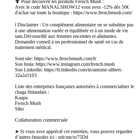
🍄 Pour découvrir les produits French Mush :
Avec le code MANALSHOW12 vous avez -12% dès 50€
d'achat sur toute la boutique : https://www.frenchmush.com/
ℹ️ Disclaimer : Un complément alimentaire ne se substitue pas
à une alimentation variée et équilibrée et à un mode de vie
sain.Déconseillé aux femmes enceintes et allaitantes.
Demander conseil à un professionnel de santé en cas de
traitement médical.
Sont site: https://www.frenchmush.com/fr
Son Insta: https://www.instagram.com/french.mush
Son Linkedin: https://fr.linkedin.com/in/antoine-alibert-
32a2a5103
Liste des entreprises françaises autorisées à commercialiser le
chaga finlandais :
Kaapa
French Mush
Siho
Collaboration commerciale
➤ Si vous avez apprécié cet entretien, vous pouvez regarder
d’autres épisodes ici : urlr.me/xr75Dd