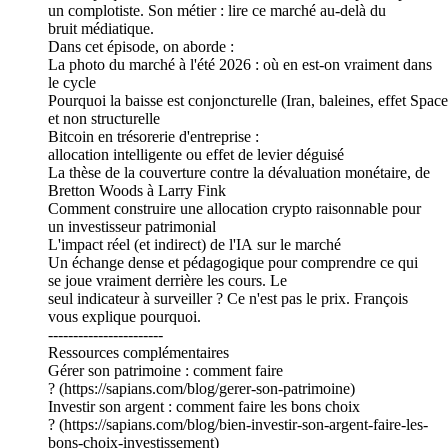
un complotiste. Son métier : lire ce marché au-delà du
bruit médiatique.
Dans cet épisode, on aborde :
La photo du marché à l'été 2026 : où en est-on vraiment dans
le cycle
Pourquoi la baisse est conjoncturelle (Iran, baleines, effet Spac
et non structurelle
Bitcoin en trésorerie d'entreprise :
allocation intelligente ou effet de levier déguisé
La thèse de la couverture contre la dévaluation monétaire, de
Bretton Woods à Larry Fink
Comment construire une allocation crypto raisonnable pour
un investisseur patrimonial
L'impact réel (et indirect) de l'IA sur le marché
Un échange dense et pédagogique pour comprendre ce qui
se joue vraiment derrière les cours. Le
seul indicateur à surveiller ? Ce n'est pas le prix. François
vous explique pourquoi.
-----------------------
Ressources complémentaires
Gérer son patrimoine : comment faire
? (https://sapians.com/blog/gerer-son-patrimoine)
Investir son argent : comment faire les bons choix
? (https://sapians.com/blog/bien-investir-son-argent-faire-les-
bons-choix-investissement)