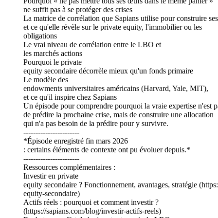
Pourquoi « ne pas mettre tous ses œufs dans le même panier »
ne suffit pas à se protéger des crises
La matrice de corrélation que Sapians utilise pour construire ses
et ce qu'elle révèle sur le private equity, l'immobilier ou les
obligations
Le vrai niveau de corrélation entre le LBO et
les marchés actions
Pourquoi le private
equity secondaire décorrèle mieux qu'un fonds primaire
Le modèle des
endowments universitaires américains (Harvard, Yale, MIT),
et ce qu'il inspire chez Sapians
Un épisode pour comprendre pourquoi la vraie expertise n'est p
de prédire la prochaine crise, mais de construire une allocation
qui n'a pas besoin de la prédire pour y survivre.
-----------------------
*Épisode enregistré fin mars 2026
: certains éléments de contexte ont pu évoluer depuis.*
-----------------------
Ressources complémentaires :
Investir en private
equity secondaire ? Fonctionnement, avantages, stratégie (https
equity-secondaire)
Actifs réels : pourquoi et comment investir ?
(https://sapians.com/blog/investir-actifs-reels)