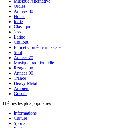
Musique Alternative
Oldies
Années 80
House
Indie
Classique
Jazz
Latino
Chillout
Film et Comédie musicale
Soul
Années 70
Musique traditionnelle
Reggaeton
Années 90
Trance
Heavy Metal
Ambient
Gospel
Thèmes les plus populaires
Informations
Culture
Sports