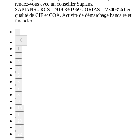
rendez-vous avec un conseiller Sapians.
SAPIANS - RCS n°919 330 969 - ORIAS n°23003561 en
qualité de CIF et COA. Activité de démarchage bancaire et
financier.
1
2
3
4
5
6
7
8
9
10
11
20
21
22