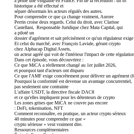
à peine une vingtaine en France. Fin de la récréation : un tri
historique a été effectué et
sépare désormais les acteurs régulés des autres.
Pour comprendre ce que ça change vraiment, Aurore
Perrin croise deux regards. Celui du droit, avec Clarisse
Castellani, Responsable Juridique chez Mata Capital, qui
a piloté un
dossier d'agrément et sait précisément ce qu'un régulateur exige
Et celui du marché, avec François Laviale, gérant crypto
chez Alphacap Digital Assets,
un acteur agréé qui voit de l'intérieur l'impact de cette régulati
Dans cet épisode, vous découvrirez :
Ce que MiCA a réellement changé au 1er juillet 2026,
et pourquoi tant d'acteurs ont disparu
Ce que l'AMF exige concrètement pour délivrer un agrément (fon
Pourquoi la conformité est devenue un avantage concurrentiel,
pas seulement une contrainte
L'affaire USDT, la directive fiscale DAC8
et ce qu'elles impliquent pour les détenteurs de crypto
Les zones grises que MiCA ne couvre pas encore
: DeFi, tokenisation, NFT
Comment reconnaître, en pratique, un acteur crypto sérieux
40 minutes pour comprendre ce que «
crypto sérieuse » veut vraiment dire.
Ressources complémentaires