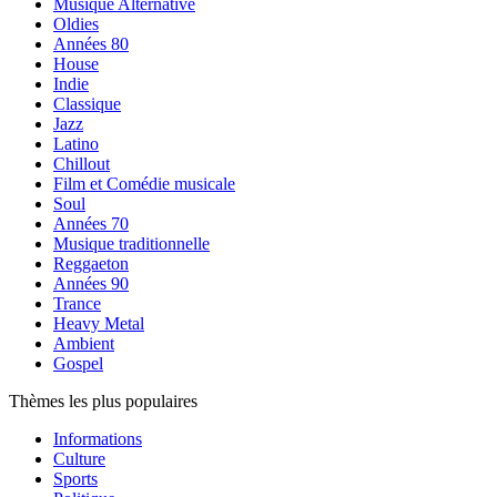
Musique Alternative
Oldies
Années 80
House
Indie
Classique
Jazz
Latino
Chillout
Film et Comédie musicale
Soul
Années 70
Musique traditionnelle
Reggaeton
Années 90
Trance
Heavy Metal
Ambient
Gospel
Thèmes les plus populaires
Informations
Culture
Sports