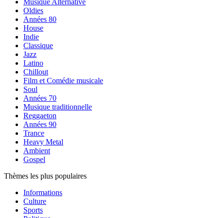
Musique Alternative
Oldies
Années 80
House
Indie
Classique
Jazz
Latino
Chillout
Film et Comédie musicale
Soul
Années 70
Musique traditionnelle
Reggaeton
Années 90
Trance
Heavy Metal
Ambient
Gospel
Thèmes les plus populaires
Informations
Culture
Sports