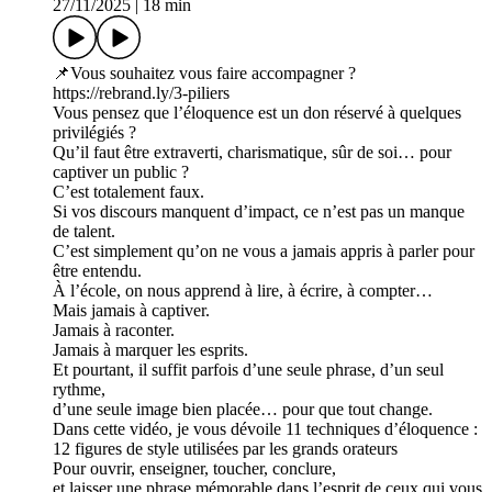
27/11/2025
|
18 min
📌Vous souhaitez vous faire accompagner ?
https://rebrand.ly/3-piliers
Vous pensez que l’éloquence est un don réservé à quelques
privilégiés ?
Qu’il faut être extraverti, charismatique, sûr de soi… pour
captiver un public ?
C’est totalement faux.
Si vos discours manquent d’impact, ce n’est pas un manque
de talent.
C’est simplement qu’on ne vous a jamais appris à parler pour
être entendu.
À l’école, on nous apprend à lire, à écrire, à compter…
Mais jamais à captiver.
Jamais à raconter.
Jamais à marquer les esprits.
Et pourtant, il suffit parfois d’une seule phrase, d’un seul
rythme,
d’une seule image bien placée… pour que tout change.
Dans cette vidéo, je vous dévoile 11 techniques d’éloquence :
12 figures de style utilisées par les grands orateurs
Pour ouvrir, enseigner, toucher, conclure,
et laisser une phrase mémorable dans l’esprit de ceux qui vous