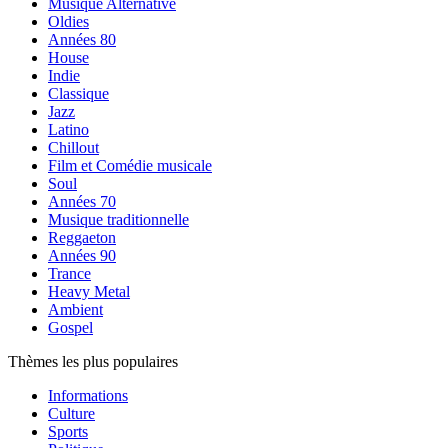
Musique Alternative
Oldies
Années 80
House
Indie
Classique
Jazz
Latino
Chillout
Film et Comédie musicale
Soul
Années 70
Musique traditionnelle
Reggaeton
Années 90
Trance
Heavy Metal
Ambient
Gospel
Thèmes les plus populaires
Informations
Culture
Sports