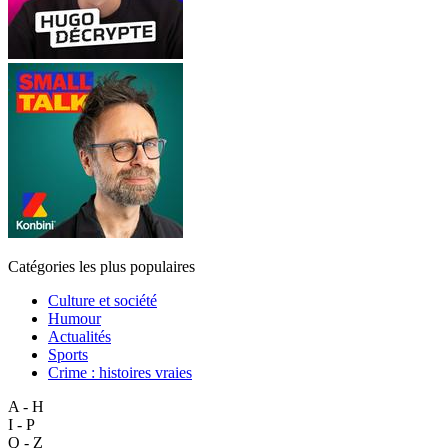
Catégories les plus populaires
Culture et société
Humour
Actualités
Sports
Crime : histoires vraies
A - H
I - P
Q - Z