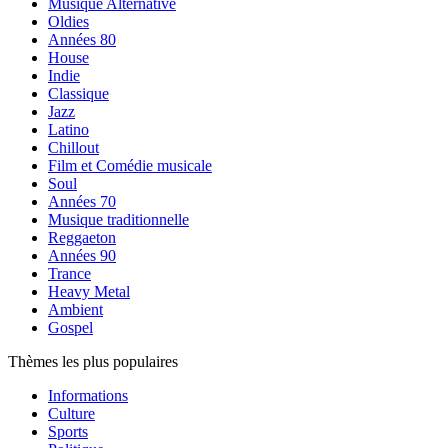
Musique Alternative
Oldies
Années 80
House
Indie
Classique
Jazz
Latino
Chillout
Film et Comédie musicale
Soul
Années 70
Musique traditionnelle
Reggaeton
Années 90
Trance
Heavy Metal
Ambient
Gospel
Thèmes les plus populaires
Informations
Culture
Sports