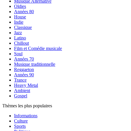
Musique Alternative
Oldies
Années 80
House
Indie
Classique
Jazz
Latino
Chillout
Film et Comédie musicale
Soul
Années 70
Musique traditionnelle
Reggaeton
Années 90
Trance
Heavy Metal
Ambient
Gospel
Thèmes les plus populaires
Informations
Culture
Sports