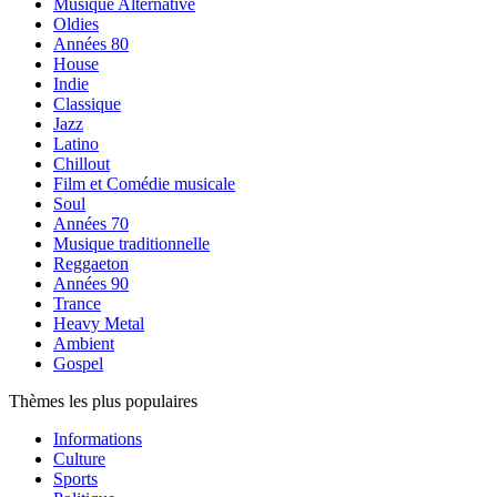
Musique Alternative
Oldies
Années 80
House
Indie
Classique
Jazz
Latino
Chillout
Film et Comédie musicale
Soul
Années 70
Musique traditionnelle
Reggaeton
Années 90
Trance
Heavy Metal
Ambient
Gospel
Thèmes les plus populaires
Informations
Culture
Sports