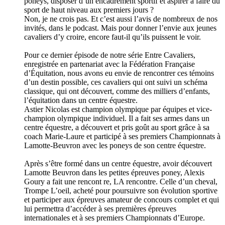
poneys, disposer d’un encadrement sportif et aspirer à faire du
sport de haut niveau aux premiers jours ?
Non, je ne crois pas. Et c’est aussi l’avis de nombreux de nos
invités, dans le podcast. Mais pour donner l’envie aux jeunes
cavaliers d’y croire, encore faut-il qu’ils puissent le voir.
Pour ce dernier épisode de notre série Entre Cavaliers,
enregistrée en partenariat avec la Fédération Française
d’Équitation, nous avons eu envie de rencontrer ces témoins
d’un destin possible, ces cavaliers qui ont suivi un schéma
classique, qui ont découvert, comme des milliers d’enfants,
l’équitation dans un centre équestre.
Astier Nicolas est champion olympique par équipes et vice-
champion olympique individuel. Il a fait ses armes dans un
centre équestre, a découvert et pris goût au sport grâce à sa
coach Marie-Laure et participé à ses premiers Championnats à
Lamotte-Beuvron avec les poneys de son centre équestre.
Après s’être formé dans un centre équestre, avoir découvert
Lamotte Beuvron dans les petites épreuves poney, Alexis
Goury a fait une rencont re, LA rencontre. Celle d’un cheval,
Trompe L’oeil, acheté pour poursuivre son évolution sportive
et participer aux épreuves amateur de concours complet et qui
lui permettra d’accéder à ses premières épreuves
internationales et à ses premiers Championnats d’Europe.