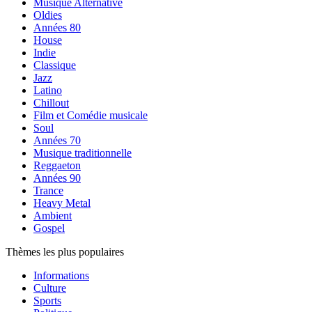
Musique Alternative
Oldies
Années 80
House
Indie
Classique
Jazz
Latino
Chillout
Film et Comédie musicale
Soul
Années 70
Musique traditionnelle
Reggaeton
Années 90
Trance
Heavy Metal
Ambient
Gospel
Thèmes les plus populaires
Informations
Culture
Sports