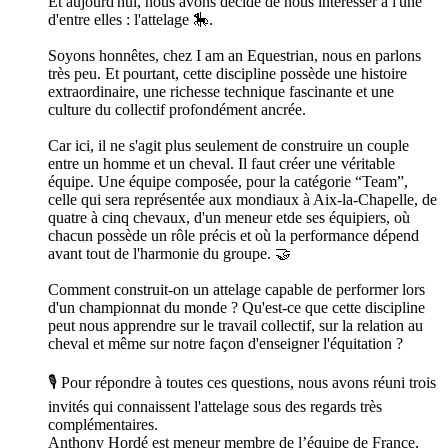
Et aujourd'hui, nous avons décidé de nous intéresser à l'une
d'entre elles : l'attelage 🎠.
Soyons honnêtes, chez I am an Equestrian, nous en parlons
très peu. Et pourtant, cette discipline possède une histoire
extraordinaire, une richesse technique fascinante et une
culture du collectif profondément ancrée.
Car ici, il ne s'agit plus seulement de construire un couple
entre un homme et un cheval. Il faut créer une véritable
équipe. Une équipe composée, pour la catégorie “Team”,
celle qui sera représentée aux mondiaux à Aix-la-Chapelle, de
quatre à cinq chevaux, d'un meneur etde ses équipiers, où
chacun possède un rôle précis et où la performance dépend
avant tout de l'harmonie du groupe. 🤝
Comment construit-on un attelage capable de performer lors
d'un championnat du monde ? Qu'est-ce que cette discipline
peut nous apprendre sur le travail collectif, sur la relation au
cheval et même sur notre façon d'enseigner l'équitation ?
🎙️ Pour répondre à toutes ces questions, nous avons réuni trois
invités qui connaissent l'attelage sous des regards très
complémentaires.
Anthony Hordé est meneur membre de l’équipe de France,