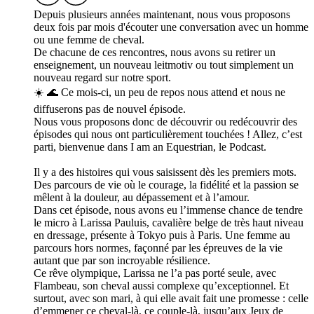
Depuis plusieurs années maintenant, nous vous proposons
deux fois par mois d'écouter une conversation avec un homme
ou une femme de cheval.
De chacune de ces rencontres, nous avons su retirer un
enseignement, un nouveau leitmotiv ou tout simplement un
nouveau regard sur notre sport.
☀️ 🌊 Ce mois-ci, un peu de repos nous attend et nous ne
diffuserons pas de nouvel épisode.
Nous vous proposons donc de découvrir ou redécouvrir des
épisodes qui nous ont particulièrement touchées ! Allez, c’est
parti, bienvenue dans I am an Equestrian, le Podcast.
Il y a des histoires qui vous saisissent dès les premiers mots.
Des parcours de vie où le courage, la fidélité et la passion se
mêlent à la douleur, au dépassement et à l’amour.
Dans cet épisode, nous avons eu l’immense chance de tendre
le micro à Larissa Pauluis, cavalière belge de très haut niveau
en dressage, présente à Tokyo puis à Paris. Une femme au
parcours hors normes, façonné par les épreuves de la vie
autant que par son incroyable résilience.
Ce rêve olympique, Larissa ne l’a pas porté seule, avec
Flambeau, son cheval aussi complexe qu’exceptionnel. Et
surtout, avec son mari, à qui elle avait fait une promesse : celle
d’emmener ce cheval-là, ce couple-là, jusqu’aux Jeux de