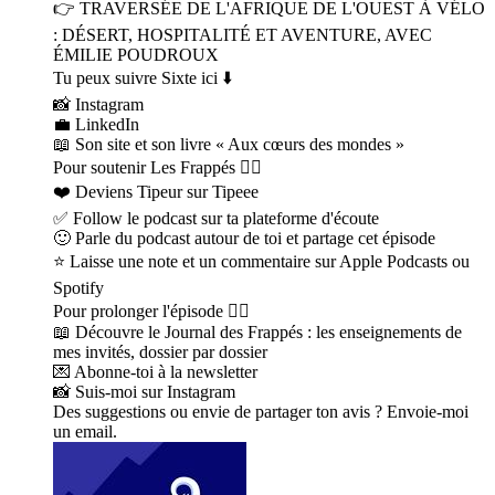
👉 TRAVERSÉE DE L'AFRIQUE DE L'OUEST À VÉLO
: DÉSERT, HOSPITALITÉ ET AVENTURE, AVEC
ÉMILIE POUDROUX
Tu peux suivre Sixte ici ⬇️
📸 Instagram
💼 LinkedIn
📖 Son site et son livre « Aux cœurs des mondes »
Pour soutenir Les Frappés 👇🏼
❤️ Deviens Tipeur sur Tipeee
✅ Follow le podcast sur ta plateforme d'écoute
🙂 Parle du podcast autour de toi et partage cet épisode
⭐️ Laisse une note et un commentaire sur Apple Podcasts ou
Spotify
Pour prolonger l'épisode 👇🏼
📖 Découvre le Journal des Frappés : les enseignements de
mes invités, dossier par dossier
💌 Abonne-toi à la newsletter
📸 Suis-moi sur Instagram
Des suggestions ou envie de partager ton avis ? Envoie-moi
un email.