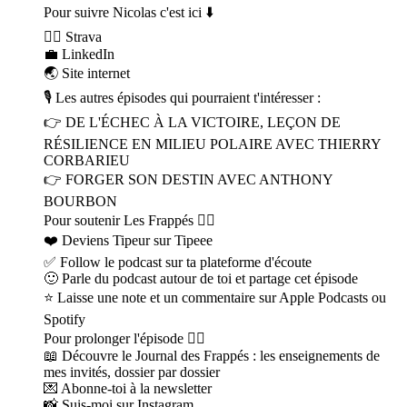
Pour suivre Nicolas c'est ici ⬇️
🏃‍♂️ Strava
💼 LinkedIn
🌏 Site internet
🎙 Les autres épisodes qui pourraient t'intéresser :
👉 DE L'ÉCHEC À LA VICTOIRE, LEÇON DE
RÉSILIENCE EN MILIEU POLAIRE AVEC THIERRY
CORBARIEU
👉 FORGER SON DESTIN AVEC ANTHONY
BOURBON
Pour soutenir Les Frappés 👇🏼
❤️ Deviens Tipeur sur Tipeee
✅ Follow le podcast sur ta plateforme d'écoute
🙂 Parle du podcast autour de toi et partage cet épisode
⭐️ Laisse une note et un commentaire sur Apple Podcasts ou
Spotify
Pour prolonger l'épisode 👇🏼
📖 Découvre le Journal des Frappés : les enseignements de
mes invités, dossier par dossier
💌 Abonne-toi à la newsletter
📸 Suis-moi sur Instagram