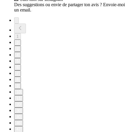
Des suggestions ou envie de partager ton avis ? Envoie-moi
un email.
1
2
3
4
5
6
7
8
9
10
11
20
30
40
46
47