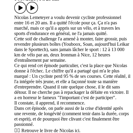
Nicolas Lemeteyer a voulu devenir cycliste professionnel
entre 16 et 20 ans. Il a quitté l'école pour ça. Ça n'a pas
marché, mais ce qu'il a appris sur un vélo, et à travers les
sports d'endurance en général, ne l'a jamais quitté.
Cette soif de challenge l'a amené à monter, faire grossir, puis
revendre plusieurs boîtes (Youboox, Soan, aujourd'hui Leikar
dans le Sporttech), sans jamais lâcher le sport : 12 à 13 000
km de vélo par an, deux Ironman à Nice, 12 heures
d'entraînement par semaine.
Ce qui rend cet épisode particulier, c'est la place que Nicolas
donne à l'échec. Le chiffre qu'il a partagé qui m'a le plus
marqué : Un cycliste perd 95 % de ses courses. Cette réalité, il
l'a intégrée très jeune, et elle a façonné toute sa manière
d'entreprendre. Quand il rate quelque chose, il le dit sans
détour. Il ne cherche pas à repackager la défaite en victoire. Il
a en horreur le fameux "l'important c'est de participer".
Il constate, il apprend, il recommence.
Dans cet épisode, on parle aussi de la crise d'identité après
une revente, de longévité (comment tenir dans la durée, corps
et esprit), et de pourquoi être clivant c'est finalement être
passionné.
👉🏼 Retrouve le livre de Nicolas ici.