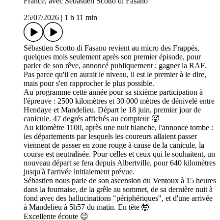
France, avec Sébastien Scotto di Fasano
25/07/2026
|
1 h 11 min
Sébastien Scotto di Fasano revient au micro des Frappés,
quelques mois seulement après son premier épisode, pour
parler de son rêve, annoncé publiquement : gagner la RAF.
Pas parce qu'il en aurait le niveau, il est le premier à le dire,
mais pour s'en rapprocher le plus possible.
Au programme cette année pour sa sixième participation à
l'épreuve : 2500 kilomètres et 30 000 mètres de dénivelé entre
Hendaye et Mandelieu. Départ le 18 juin, premier jour de
canicule. 47 degrés affichés au compteur 🥵
Au kilomètre 1100, après une nuit blanche, l'annonce tombe :
les départements par lesquels les coureurs allaient passer
viennent de passer en zone rouge à cause de la canicule, la
course est neutralisée. Pour celles et ceux qui le souhaitent, un
nouveau départ se fera depuis Albertville, pour 640 kilomètres
jusqu'à l'arrivée initialement prévue.
Sébastien nous parle de son ascension du Ventoux à 15 heures
dans la fournaise, de la grêle au sommet, de sa dernière nuit à
fond avec des hallucinations "périphériques", et d'une arrivée
à Mandelieu à 5h57 du matin. En tête 🤯
Excellente écoute 😉