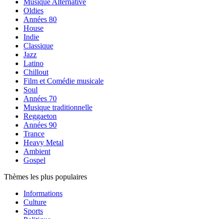
Musique Alternative
Oldies
Années 80
House
Indie
Classique
Jazz
Latino
Chillout
Film et Comédie musicale
Soul
Années 70
Musique traditionnelle
Reggaeton
Années 90
Trance
Heavy Metal
Ambient
Gospel
Thèmes les plus populaires
Informations
Culture
Sports