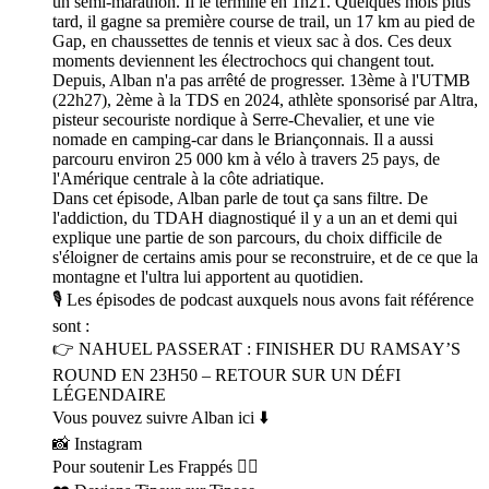
un semi-marathon. Il le termine en 1h21. Quelques mois plus
tard, il gagne sa première course de trail, un 17 km au pied de
Gap, en chaussettes de tennis et vieux sac à dos. Ces deux
moments deviennent les électrochocs qui changent tout.
Depuis, Alban n'a pas arrêté de progresser. 13ème à l'UTMB
(22h27), 2ème à la TDS en 2024, athlète sponsorisé par Altra,
pisteur secouriste nordique à Serre-Chevalier, et une vie
nomade en camping-car dans le Briançonnais. Il a aussi
parcouru environ 25 000 km à vélo à travers 25 pays, de
l'Amérique centrale à la côte adriatique.
Dans cet épisode, Alban parle de tout ça sans filtre. De
l'addiction, du TDAH diagnostiqué il y a un an et demi qui
explique une partie de son parcours, du choix difficile de
s'éloigner de certains amis pour se reconstruire, et de ce que la
montagne et l'ultra lui apportent au quotidien.
🎙 Les épisodes de podcast auxquels nous avons fait référence
sont :
👉 NAHUEL PASSERAT : FINISHER DU RAMSAY’S
ROUND EN 23H50 – RETOUR SUR UN DÉFI
LÉGENDAIRE
Vous pouvez suivre Alban ici ⬇️
📸 Instagram
Pour soutenir Les Frappés 👇🏼