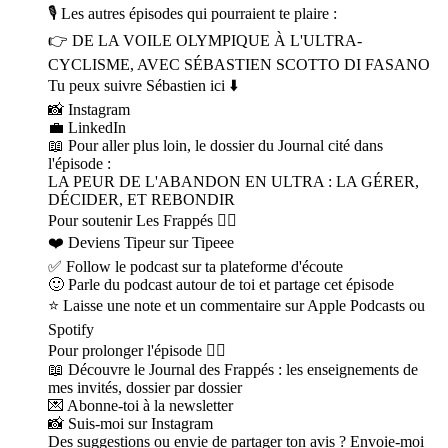
🎙 Les autres épisodes qui pourraient te plaire :
👉 DE LA VOILE OLYMPIQUE À L'ULTRA-
CYCLISME, AVEC SÉBASTIEN SCOTTO DI FASANO
Tu peux suivre Sébastien ici ⬇️
📸 Instagram
💼 LinkedIn
📖 Pour aller plus loin, le dossier du Journal cité dans
l'épisode :
LA PEUR DE L'ABANDON EN ULTRA : LA GÉRER,
DÉCIDER, ET REBONDIR
Pour soutenir Les Frappés 👇🏼
❤️ Deviens Tipeur sur Tipeee
✅ Follow le podcast sur ta plateforme d'écoute
🙂 Parle du podcast autour de toi et partage cet épisode
⭐️ Laisse une note et un commentaire sur Apple Podcasts ou
Spotify
Pour prolonger l'épisode 👇🏼
📖 Découvre le Journal des Frappés : les enseignements de
mes invités, dossier par dossier
💌 Abonne-toi à la newsletter
📸 Suis-moi sur Instagram
Des suggestions ou envie de partager ton avis ? Envoie-moi