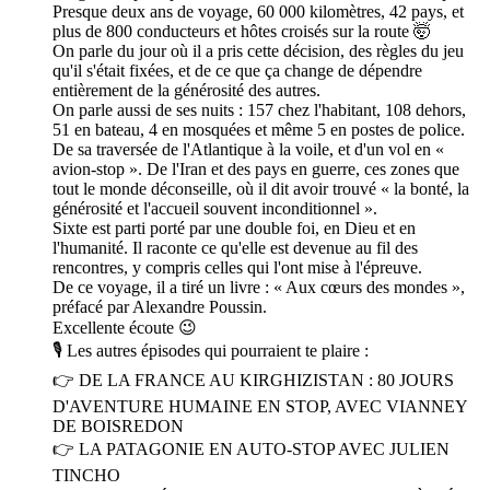
Presque deux ans de voyage, 60 000 kilomètres, 42 pays, et
plus de 800 conducteurs et hôtes croisés sur la route 🤯
On parle du jour où il a pris cette décision, des règles du jeu
qu'il s'était fixées, et de ce que ça change de dépendre
entièrement de la générosité des autres.
On parle aussi de ses nuits : 157 chez l'habitant, 108 dehors,
51 en bateau, 4 en mosquées et même 5 en postes de police.
De sa traversée de l'Atlantique à la voile, et d'un vol en «
avion-stop ». De l'Iran et des pays en guerre, ces zones que
tout le monde déconseille, où il dit avoir trouvé « la bonté, la
générosité et l'accueil souvent inconditionnel ».
Sixte est parti porté par une double foi, en Dieu et en
l'humanité. Il raconte ce qu'elle est devenue au fil des
rencontres, y compris celles qui l'ont mise à l'épreuve.
De ce voyage, il a tiré un livre : « Aux cœurs des mondes »,
préfacé par Alexandre Poussin.
Excellente écoute 😉
🎙 Les autres épisodes qui pourraient te plaire :
👉 DE LA FRANCE AU KIRGHIZISTAN : 80 JOURS
D'AVENTURE HUMAINE EN STOP, AVEC VIANNEY
DE BOISREDON
👉 LA PATAGONIE EN AUTO-STOP AVEC JULIEN
TINCHO