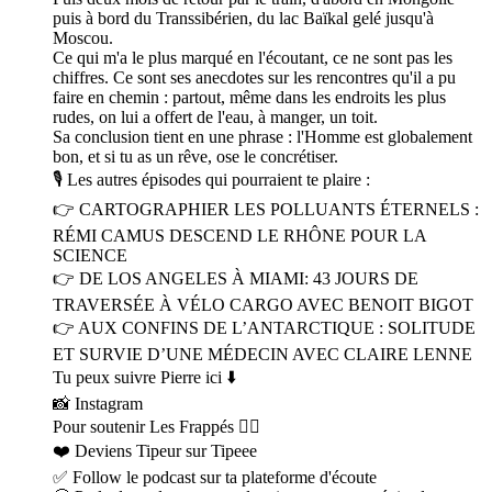
puis à bord du Transsibérien, du lac Baïkal gelé jusqu'à
Moscou.
Ce qui m'a le plus marqué en l'écoutant, ce ne sont pas les
chiffres. Ce sont ses anecdotes sur les rencontres qu'il a pu
faire en chemin : partout, même dans les endroits les plus
rudes, on lui a offert de l'eau, à manger, un toit.
Sa conclusion tient en une phrase : l'Homme est globalement
bon, et si tu as un rêve, ose le concrétiser.
🎙 Les autres épisodes qui pourraient te plaire :
👉 CARTOGRAPHIER LES POLLUANTS ÉTERNELS :
RÉMI CAMUS DESCEND LE RHÔNE POUR LA
SCIENCE
👉 DE LOS ANGELES À MIAMI: 43 JOURS DE
TRAVERSÉE À VÉLO CARGO AVEC BENOIT BIGOT
👉 AUX CONFINS DE L’ANTARCTIQUE : SOLITUDE
ET SURVIE D’UNE MÉDECIN AVEC CLAIRE LENNE
Tu peux suivre Pierre ici ⬇️
📸 Instagram
Pour soutenir Les Frappés 👇🏼
❤️ Deviens Tipeur sur Tipeee
✅ Follow le podcast sur ta plateforme d'écoute