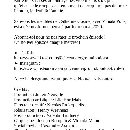
Entre deux liasses de billets, elles vident leurs sacs plus
qu’elles ne le remplissent en parlant de ce qui n’a pas de prix :
l’amour, le deuil & l’amitié.
Sauvons les meubles de Catherine Cosme, avec Vimala Pons,
est à découvrir au cinéma à partir du 6 mai 2026.
Abonne-toi pour ne pas rater le prochain épisode !
Un nouvel épisode chaque mercredi
► TikTok :
https://www.tiktok.com/@aliceundergroundpodcast
► Instagram :
https://www.instagram.com/aliceunderground.podcast/?hl=fr
Alice Underground est un podcast Nouvelles Écoutes.
Crédits :
Produit par Julien Neuville
Production artistique : Lila Bordelais
Directeur créatif : Nicolas Prokopiadis
Réalisation : Henry Westhead
Post-production : Valentin Bruhiere
Graphisme : Joseph Bouquin & Victoria Mame
Social media : Cassandre Aymard