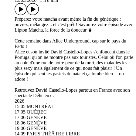
13/05/2026
|
1 h 8 min
Préparez votre matcha avant même la fin du générique :
ouvrez, mélangez... et c'est prêt ! Savourez votre épisode avec
Lipton Matcha, la force de la douceur 🍵
Cette semaine dans Alice Underground, cap sur le pays du
Fado !
Alice et son invité David Castello-Lopes s'enfoncent dans le
Portugal qu'on ne montre pas aux touristes. Celui où l'on parle
au coin d'une rue de notre peur de la mort, des maladies les
plus sexy mais également de ce qui nous fait plaisir ! Un
épisode qui sent les pasteis de nata et ça tombe bien… on
adore !
Retrouvez David Castello-Lopes partout en France avec son
spectacle Délicieux :
2026
15.05 MONTRÉAL
17.05 QUÉBEC
17.06 GENÈVE
18.06 GENÈVE
19.06 GENÈVE
14.09 PARIS THÉÂTRE LIBRE