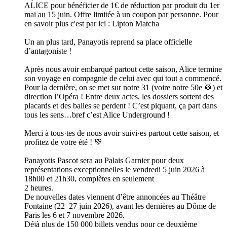
ALICE pour bénéficier de 1€ de réduction par produit du 1er
mai au 15 juin. Offre limitée à un coupon par personne. Pour
en savoir plus c'est par ici : Lipton Matcha
Un an plus tard, Panayotis reprend sa place officielle
d’antagoniste !
Après nous avoir embarqué partout cette saison, Alice termine
son voyage en compagnie de celui avec qui tout a commencé.
Pour la dernière, on se met sur notre 31 (voire notre 50e 🥁) et
direction l’Opéra ! Entre deux actes, les dossiers sortent des
placards et des balles se perdent ! C’est piquant, ça part dans
tous les sens…bref c’est Alice Underground !
Merci à tous·tes de nous avoir suivi·es partout cette saison, et
profitez de votre été ! 💚
Panayotis Pascot sera au Palais Garnier pour deux
représentations exceptionnelles le vendredi 5 juin 2026 à
18h00 et 21h30, complètes en seulement
2 heures.
De nouvelles dates viennent d’être annoncées au Théâtre
Fontaine (22–27 juin 2026), avant les dernières au Dôme de
Paris les 6 et 7 novembre 2026.
Déjà plus de 150 000 billets vendus pour ce deuxième