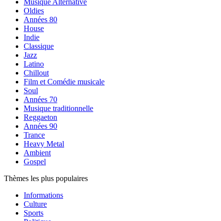
Musique Alternative
Oldies
Années 80
House
Indie
Classique
Jazz
Latino
Chillout
Film et Comédie musicale
Soul
Années 70
Musique traditionnelle
Reggaeton
Années 90
Trance
Heavy Metal
Ambient
Gospel
Thèmes les plus populaires
Informations
Culture
Sports